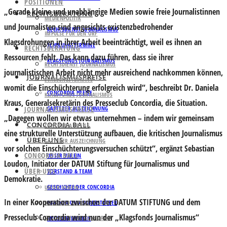
POSITIONEN
„Gerade kleine und unabhängige Medien sowie freie Journalistinnen
RECHTSBERATUNG
MEDIENPOLITIK
und Journalisten sind angesichts existenzbedrohender
RECHTSDIENST JOURNALISMUS
IMPULSE FÜR DEN ORF
Klagsdrohungen in ihrer Arbeit beeinträchtigt, weil es ihnen an
SCHULUNGSTERMINE
RECHTSBERATUNG
Ressourcen fehlt. Das kann dazu führen, dass sie ihrer
KLAGSFONDS JOURNALISMUS
RECHTSDIENST JOURNALISMUS
journalistischen Arbeit nicht mehr ausreichend nachkommen können,
JOURNALISMUSPREISE
SCHULUNGSTERMINE
womit die Einschüchterung erfolgreich wird“, beschreibt Dr. Daniela
CONCORDIA PREISE
KLAGSFONDS JOURNALISMUS
Kraus, Generalsekretärin des Presseclub Concordia, die Situation.
JOURNALISMUSPREISE
GATTERER AUSZEICHNUNG
„Dagegen wollen wir etwas unternehmen – indem wir gemeinsam
CONCORDIA BALL
CONCORDIA PREISE
eine strukturelle Unterstützung aufbauen, die kritischen Journalismus
ÜBER UNS
GATTERER AUSZEICHNUNG
vor solchen Einschüchterungsversuchen schützt“, ergänzt Sebastian
CONCORDIA BALL
UNSER VEREIN
Loudon, Initiator der DATUM Stiftung für Journalismus und
ÜBER UNS
VORSTAND & TEAM
Demokratie.
GESCHICHTE DER CONCORDIA
UNSER VEREIN
In einer Kooperation zwischen der DATUM STIFTUNG und dem
VORSTAND & TEAM
PARTNER UND UNTERSTÜTZER
Presseclub Concordia wird nun der „Klagsfonds Journalismus“
GESCHICHTE DER CONCORDIA
MITGLIED WERDEN