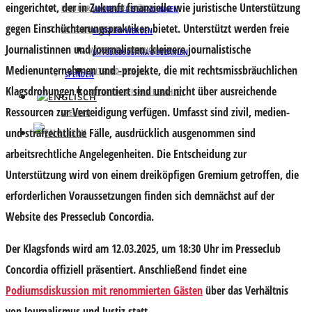
eingerichtet, der in Zukunft finanzielle wie juristische Unterstützung
PARTNER UND UNTERSTÜTZER
VORTEILE & BEDINGUNGEN
gegen Einschüchterungspraktiken bietet. Unterstützt werden freie
MITGLIED WERDEN
MITGLIED WERDEN
Journalistinnen und Journalisten, kleinere journalistische
VORTEILE & BEDINGUNGEN
MITGLIEDSBEITRAG BEZAHLEN
Medienunternehmen und -projekte, die mit rechtsmissbräuchlichen
MITGLIED WERDEN
SPENDEN
Klagsdrohungen konfrontiert sind und nicht über ausreichende
MITGLIEDSBEITRAG BEZAHLEN
Ressourcen zur Verteidigung verfügen. Umfasst sind zivil, medien-
SPENDEN
und strafrechtliche Fälle, ausdrücklich ausgenommen sind
arbeitsrechtliche Angelegenheiten. Die Entscheidung zur
Unterstützung wird von einem dreiköpfigen Gremium getroffen, die
erforderlichen Voraussetzungen finden sich demnächst auf der
Website des Presseclub Concordia.
Der Klagsfonds wird am 12.03.2025, um 18:30 Uhr im Presseclub
Concordia offiziell präsentiert. Anschließend findet eine
Podiumsdiskussion mit renommierten Gästen
über das Verhältnis
von Journalismus und Justiz statt.