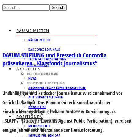
Search
RÄUME MIETEN
RÄUME MIETEN
DAS CONCORDIA HAUS
DATUM STIFTUNG und Presseclub Concordia
RÄUME MIETEN
TECHNISCHE AUSSTATTUNG
präsentieren „Klagsfonds Journalismus“
RÄUME MIETEN
AKTUELLES
DAS CONCORDIA HAUS
NEWS
TECHNISCHE AUSSTATTUNG
AUSSENPOLITISCHE EXPERTENGESPRÄCHE
AKTUELLES
Unabhängiger und kritischer Journalismus wird zunehmend vor
ALLE VERANSTALTUNGEN
Gericht bekämpft. Das Phänomen rechtsmissbräuchlicher
NEWS
NEWSLETTER
Einschüchterungsklagen, bekannt unter der Bezeichnung als
AUSSENPOLITISCHE EXPERTENGESPRÄCHE
POSITIONEN
„SLAPPs“ (Strategic Lawsuits Against Public Participation), wird seit
ALLE VERANSTALTUNGEN
MEDIENPOLITIK
einigen Jahren auch hierzulande zur Herausforderung.
NEWSLETTER
IMPULSE FÜR DEN ORF