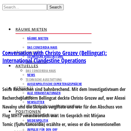
Search
RÄUME MIETEN
RÄUME MIETEN
DAS CONCORDIA HAUS
Conversation with Christo Grozev (Bellingcat):
RÄUME MIETEN
TECHNISCHE AUSSTATTUNG
International Clandestine Operations
RÄUME MIETEN
AKTUELLES
DAS CONCORDIA HAUS
NEWS
TECHNISCHE AUSSTATTUNG
AUSSENPOLITISCHE EXPERTENGESPRÄCHE
AKTUELLES
Seine Recherchen sind bahnbrechend. Mit dem Investigativteam der
ALLE VERANSTALTUNGEN
Rechercheplattform Bellingcat deckte Christo Grozev auf, wer Alexei
NEWS
NEWSLETTER
Navalny und die Skripals vergiftete und wer für den Abschuss von
AUSSENPOLITISCHE EXPERTENGESPRÄCHE
POSITIONEN
Flug MH17 verantwortlich war. Im Gespräch mit
Mirjana
ALLE VERANSTALTUNGEN
MEDIENPOLITIK
Tomic
(fjum/Concordia) erzählte er, wieso er die konventionellen
NEWSLETTER
IMPULSE FÜR DEN ORF