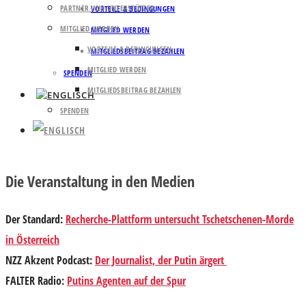
PARTNER UND UNTERSTÜTZER
VORTEILE & BEDINGUNGEN
MITGLIED WERDEN
MITGLIED WERDEN
VORTEILE & BEDINGUNGEN
MITGLIEDSBEITRAG BEZAHLEN
MITGLIED WERDEN
SPENDEN
MITGLIEDSBEITRAG BEZAHLEN
SPENDEN
Die Veranstaltung in den Medien
Der Standard
:
Recherche-Plattform untersucht Tschetschenen-Morde
in Österreich
NZZ Akzent Podcast:
Der Journalist, der Putin ärgert
FALTER Radio:
Putins Agenten auf der Spur