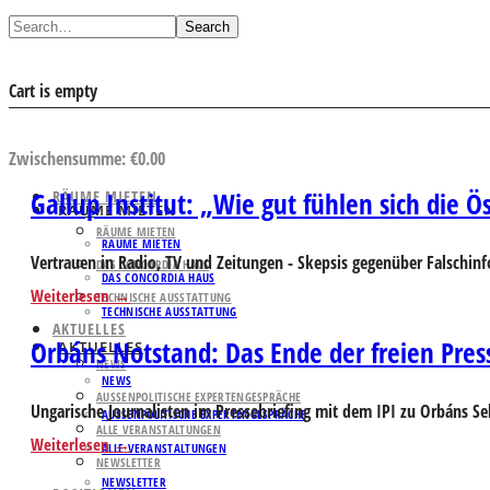
Search
Cart is empty
AUSWAHL ANSEHEN
Zwischensumme:
€
0.00
Gallup Institut: „Wie gut fühlen sich die 
RÄUME MIETEN
RÄUME MIETEN
RÄUME MIETEN
RÄUME MIETEN
Vertrauen in Radio, TV und Zeitungen - Skepsis gegenüber Falschin
DAS CONCORDIA HAUS
DAS CONCORDIA HAUS
Weiterlesen
TECHNISCHE AUSSTATTUNG
TECHNISCHE AUSSTATTUNG
AKTUELLES
Orbáns Notstand: Das Ende der freien Pres
AKTUELLES
NEWS
NEWS
AUSSENPOLITISCHE EXPERTENGESPRÄCHE
Ungarische Journalisten im Pressebriefing mit dem IPI zu Orbáns S
AUSSENPOLITISCHE EXPERTENGESPRÄCHE
ALLE VERANSTALTUNGEN
Weiterlesen
ALLE VERANSTALTUNGEN
NEWSLETTER
NEWSLETTER