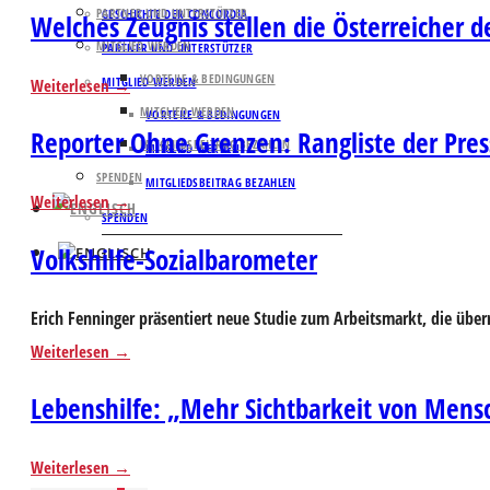
PARTNER UND UNTERSTÜTZER
GESCHICHTE DER CONCORDIA
Welches Zeugnis stellen die Österreicher 
MITGLIED WERDEN
PARTNER UND UNTERSTÜTZER
VORTEILE & BEDINGUNGEN
MITGLIED WERDEN
Weiterlesen
MITGLIED WERDEN
VORTEILE & BEDINGUNGEN
Reporter Ohne Grenzen: Rangliste der Pres
MITGLIEDSBEITRAG BEZAHLEN
MITGLIED WERDEN
SPENDEN
MITGLIEDSBEITRAG BEZAHLEN
Weiterlesen
SPENDEN
Volkshilfe-Sozialbarometer
Erich Fenninger präsentiert neue Studie zum Arbeitsmarkt, die über
Weiterlesen
Lebenshilfe: „Mehr Sichtbarkeit von Mens
Weiterlesen