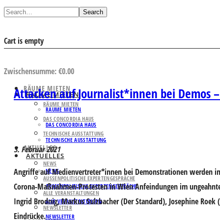
Search
Cart is empty
AUSWAHL ANSEHEN
Zwischensumme:
€
0.00
RÄUME MIETEN
Attacken auf Journalist*innen bei Demos –
RÄUME MIETEN
RÄUME MIETEN
RÄUME MIETEN
DAS CONCORDIA HAUS
DAS CONCORDIA HAUS
TECHNISCHE AUSSTATTUNG
TECHNISCHE AUSSTATTUNG
AKTUELLES
3. Februar 2021
AKTUELLES
NEWS
Angriffe auf Medienvertreter*innen bei Demonstrationen werden im
NEWS
AUSSENPOLITISCHE EXPERTENGESPRÄCHE
Corona-Maßnahmen-Protesten in Wien Anfeindungen im ungeahnten A
AUSSENPOLITISCHE EXPERTENGESPRÄCHE
ALLE VERANSTALTUNGEN
Ingrid Brodnig, Markus Sulzbacher (Der Standard), Josephine Roek (P
ALLE VERANSTALTUNGEN
NEWSLETTER
Eindrücke.
NEWSLETTER