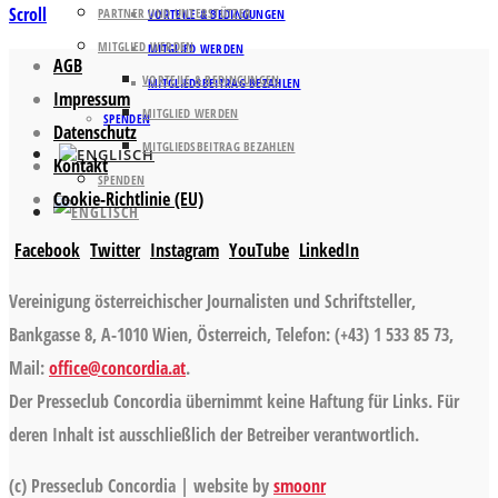
Scroll
PARTNER UND UNTERSTÜTZER
VORTEILE & BEDINGUNGEN
MITGLIED WERDEN
MITGLIED WERDEN
AGB
VORTEILE & BEDINGUNGEN
MITGLIEDSBEITRAG BEZAHLEN
Impressum
MITGLIED WERDEN
SPENDEN
Datenschutz
MITGLIEDSBEITRAG BEZAHLEN
Kontakt
SPENDEN
Cookie-Richtlinie (EU)
Facebook
Twitter
Instagram
YouTube
LinkedIn
Vereinigung österreichischer Journalisten und Schriftsteller,
Bankgasse 8, A-1010 Wien, Österreich, Telefon: (+43) 1 533 85 73,
Mail:
office@concordia.at
.
Der Presseclub Concordia übernimmt keine Haftung für Links. Für
deren Inhalt ist ausschließlich der Betreiber verantwortlich.
(c) Presseclub Concordia | website by
smoonr