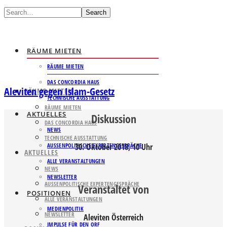
Search
RÄUME MIETEN
RÄUME MIETEN
DAS CONCORDIA HAUS
Aleviten gegen Islam-Gesetz
RÄUME MIETEN
TECHNISCHE AUSSTATTUNG
RÄUME MIETEN
AKTUELLES
Diskussion
DAS CONCORDIA HAUS
NEWS
TECHNISCHE AUSSTATTUNG
AUSSENPOLITISCHE EXPERTENGESPRÄCHE
30. Oktober 2018, 10 Uhr
AKTUELLES
ALLE VERANSTALTUNGEN
NEWS
NEWSLETTER
AUSSENPOLITISCHE EXPERTENGESPRÄCHE
Veranstaltet von
POSITIONEN
ALLE VERANSTALTUNGEN
MEDIENPOLITIK
NEWSLETTER
Aleviten Österreich
IMPULSE FÜR DEN ORF