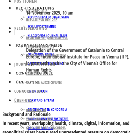
POSITIONEN
RECHTSBERATUNG
MEDIENPOLITIK
14 November 2025, 10 am
RECHTSDIENST JOURNALISMUS
IMPULSE FÜR DEN ORF
SCHULUNGSTERMINE
RECHTSBERATUNG
KLAGSFONDS JOURNALISMUS
RECHTSDIENST JOURNALISMUS
JOURNALISMUSPREISE
SCHULUNGSTERMINE
Delegation of the Government of Catalonia to Central
CONCORDIA PREISE
KLAGSFONDS JOURNALISMUS
Europe, International Institute for Peace in Vienna (IIP),
in partnership with the City of Vienna’s Office for
JOURNALISMUSPREISE
GATTERER AUSZEICHNUNG
Human Rights
CONCORDIA BALL
CONCORDIA PREISE
ÜBER UNS
GATTERER AUSZEICHNUNG
CONCORDIA BALL
UNSER VEREIN
ÜBER UNS
VORSTAND & TEAM
GESCHICHTE DER CONCORDIA
UNSER VEREIN
Background and Rationale
VORSTAND & TEAM
PARTNER UND UNTERSTÜTZER
In recent years, overlapping health, climate, digital, information, and
GESCHICHTE DER CONCORDIA
MITGLIED WERDEN
geopolitical crises have placed unprecedented pressure on democratic