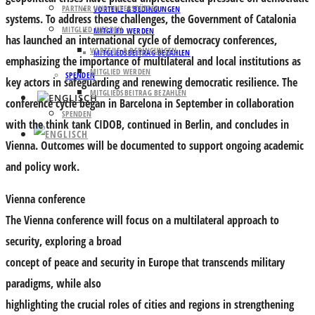
PARTNER UND UNTERSTÜTZER
VORTEILE & BEDINGUNGEN
systems. To address these challenges, the Government of Catalonia
MITGLIED WERDEN
MITGLIED WERDEN
has launched an international cycle of democracy conferences,
VORTEILE & BEDINGUNGEN
MITGLIEDSBEITRAG BEZAHLEN
emphasizing the importance of multilateral and local institutions as
MITGLIED WERDEN
SPENDEN
key actors in safeguarding and renewing democratic resilience. The
MITGLIEDSBEITRAG BEZAHLEN
conference cycle began in Barcelona in September in collaboration
SPENDEN
with the think tank CIDOB, continued in Berlin, and concludes in
Vienna. Outcomes will be documented to support ongoing academic
and policy work.
Vienna conference
The Vienna conference will focus on a multilateral approach to
security, exploring a broad
concept of peace and security in Europe that transcends military
paradigms, while also
highlighting the crucial roles of cities and regions in strengthening