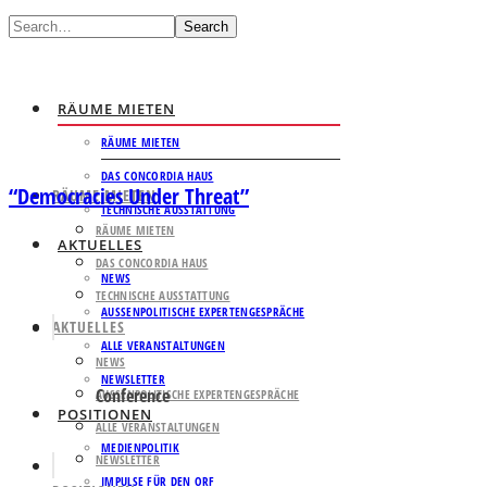
Search
RÄUME MIETEN
RÄUME MIETEN
DAS CONCORDIA HAUS
“Democracies Under Threat”
RÄUME MIETEN
TECHNISCHE AUSSTATTUNG
RÄUME MIETEN
AKTUELLES
DAS CONCORDIA HAUS
NEWS
TECHNISCHE AUSSTATTUNG
AUSSENPOLITISCHE EXPERTENGESPRÄCHE
AKTUELLES
ALLE VERANSTALTUNGEN
NEWS
NEWSLETTER
Conference
AUSSENPOLITISCHE EXPERTENGESPRÄCHE
POSITIONEN
ALLE VERANSTALTUNGEN
MEDIENPOLITIK
NEWSLETTER
IMPULSE FÜR DEN ORF