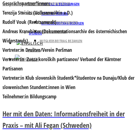
Gesprächspartner*innen:
PARTNER UND UNTERSTÜTZER
VORTEILE & BEDINGUNGEN
Terezija Stoisits
(Volksanwältin a.D.)
MITGLIED WERDEN
MITGLIED WERDEN
Rudolf Vouk
(Rechtsanwalt)
VORTEILE & BEDINGUNGEN
MITGLIEDSBEITRAG BEZAHLEN
Andreas Kranebitter
(Dokumentationsarchiv des österreichischen
MITGLIED WERDEN
SPENDEN
Widerstands)
MITGLIEDSBEITRAG BEZAHLEN
Vertreter:in Društvo/Verein Peršman
SPENDEN
Vertreter:in Zveza koroških partizanov/ Verband der Kärntner
Partisanen
Vertreter:in Klub slovenskih študentk*študentov na Dunaju/Klub der
slowenischen Stundent:innen in Wien
Teilnehmer:in Bildungscamp
Her mit den Daten: Informationsfreiheit in der
Praxis – mit Ali Fegan (Schweden)