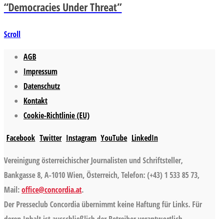
“Democracies Under Threat”
Scroll
AGB
Impressum
Datenschutz
Kontakt
Cookie-Richtlinie (EU)
Facebook
Twitter
Instagram
YouTube
LinkedIn
Vereinigung österreichischer Journalisten und Schriftsteller,
Bankgasse 8, A-1010 Wien, Österreich, Telefon: (+43) 1 533 85 73,
Mail:
office@concordia.at
.
Der Presseclub Concordia übernimmt keine Haftung für Links. Für
deren Inhalt ist ausschließlich der Betreiber verantwortlich.