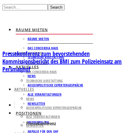
Search
RÄUME MIETEN
RÄUME MIETEN
DAS CONCORDIA HAUS
Pressekonferenz zum bevorstehenden
RÄUME MIETEN
TECHNISCHE AUSSTATTUNG
Kommissionsbericht des BMI zum Polizeieinsatz am
RÄUME MIETEN
AKTUELLES
Peršmanhof
DAS CONCORDIA HAUS
NEWS
TECHNISCHE AUSSTATTUNG
AUSSENPOLITISCHE EXPERTENGESPRÄCHE
AKTUELLES
ALLE VERANSTALTUNGEN
NEWS
NEWSLETTER
AUSSENPOLITISCHE EXPERTENGESPRÄCHE
POSITIONEN
ALLE VERANSTALTUNGEN
MEDIENPOLITIK
Pressekonferenz
NEWSLETTER
IMPULSE FÜR DEN ORF