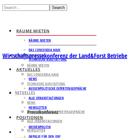
Search
RÄUME MIETEN
RÄUME MIETEN
DAS CONCORDIA HAUS
Wirtschaftspressekonferenz der Land&Forst Betriebe
RÄUME MIETEN
TECHNISCHE AUSSTATTUNG
RÄUME MIETEN
AKTUELLES
DAS CONCORDIA HAUS
NEWS
TECHNISCHE AUSSTATTUNG
AUSSENPOLITISCHE EXPERTENGESPRÄCHE
AKTUELLES
ALLE VERANSTALTUNGEN
NEWS
NEWSLETTER
Pressekonferenz
AUSSENPOLITISCHE EXPERTENGESPRÄCHE
POSITIONEN
ALLE VERANSTALTUNGEN
MEDIENPOLITIK
NEWSLETTER
IMPULSE FÜR DEN ORF