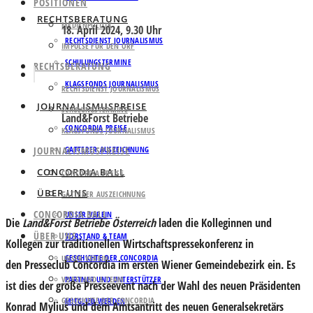
POSITIONEN
RECHTSBERATUNG
MEDIENPOLITIK
18. April 2024, 9.30 Uhr
RECHTSDIENST JOURNALISMUS
IMPULSE FÜR DEN ORF
SCHULUNGSTERMINE
RECHTSBERATUNG
KLAGSFONDS JOURNALISMUS
RECHTSDIENST JOURNALISMUS
JOURNALISMUSPREISE
SCHULUNGSTERMINE
Land&Forst Betriebe
CONCORDIA PREISE
KLAGSFONDS JOURNALISMUS
JOURNALISMUSPREISE
GATTERER AUSZEICHNUNG
CONCORDIA BALL
CONCORDIA PREISE
ÜBER UNS
GATTERER AUSZEICHNUNG
CONCORDIA BALL
UNSER VEREIN
Die
Land&Forst Betriebe Österreich
laden die Kolleginnen und
ÜBER UNS
VORSTAND & TEAM
Kollegen zur traditionellen Wirtschaftspressekonferenz in
GESCHICHTE DER CONCORDIA
UNSER VEREIN
den Presseclub Concordia im ersten Wiener Gemeindebezirk ein. Es
VORSTAND & TEAM
PARTNER UND UNTERSTÜTZER
ist dies der große Presseevent nach der Wahl des neuen Präsidenten
GESCHICHTE DER CONCORDIA
MITGLIED WERDEN
Konrad Mylius
und dem Amtsantritt des neuen Generalsekretärs