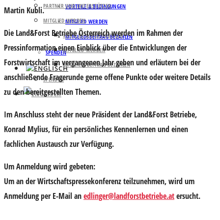
PARTNER UND UNTERSTÜTZER
VORTEILE & BEDINGUNGEN
Martin Kubli.
MITGLIED WERDEN
MITGLIED WERDEN
Die Land&Forst Betriebe Österreich werden im Rahmen der
VORTEILE & BEDINGUNGEN
MITGLIEDSBEITRAG BEZAHLEN
Pressinformation einen Einblick über die Entwicklungen der
MITGLIED WERDEN
SPENDEN
Forstwirtschaft im vergangenen Jahr geben und erläutern bei der
MITGLIEDSBEITRAG BEZAHLEN
anschließende Fragerunde gerne offene Punkte oder weitere Details
SPENDEN
zu den bereitgestellten Themen.
Im Anschluss steht der neue Präsident der Land&Forst Betriebe,
Konrad Mylius
, für ein persönliches Kennenlernen und einen
fachlichen Austausch zur Verfügung.
Um Anmeldung wird gebeten:
Um an der Wirtschaftspressekonferenz teilzunehmen, wird um
Anmeldung per E-Mail an
edlinger@landforstbetriebe.at
ersucht.