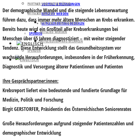
PARTNER UND UNTERSTÜTZER
VORTEILE & BEDINGUNGEN
Der demographische Wandel und die steigende Lebenserwartung
MITGLIED WERDEN
MITGLIED WERDEN
führen dazu, dass immer mehr ältere Menschen an Krebs erkranken.
VORTEILE & BEDINGUNGEN
MITGLIEDSBEITRAG BEZAHLEN
Bereits heute wird ein Großteil aller Krebserkrankungen bei
MITGLIED WERDEN
SPENDEN
Menschen über 65 Jahren diagnostiziert – mit weiter steigender
MITGLIEDSBEITRAG BEZAHLEN
Tendenz. Diese Entwicklung stellt das Gesundheitssystem vor
SPENDEN
wachsende Herausforderungen, insbesondere in der Früherkennung,
Diagnostik und Versorgung älterer Patientinnen und Patienten
Ihre Gesprächspartner:innen:
Krebsreport liefert eine bedeutende und fundierte Grundlage für
Medizin, Politik und Forschung
Birgit GERSTORFER,
Präsidentin des Österreichischen Seniorenrates
Große Herausforderungen aufgrund steigender Patientenzahlen und
demographischer Entwicklung