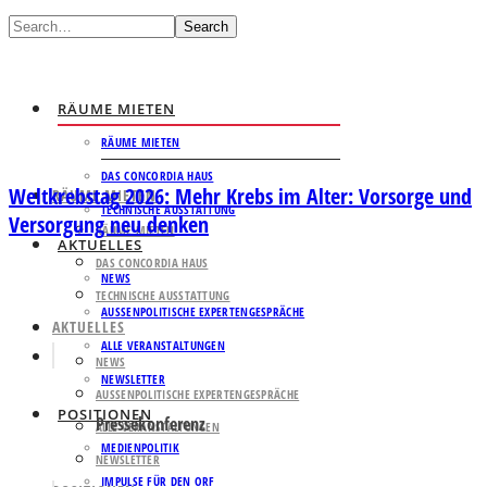
Search
RÄUME MIETEN
RÄUME MIETEN
DAS CONCORDIA HAUS
Weltkrebstag 2026: Mehr Krebs im Alter: Vorsorge und
RÄUME MIETEN
TECHNISCHE AUSSTATTUNG
Versorgung neu denken
RÄUME MIETEN
AKTUELLES
DAS CONCORDIA HAUS
NEWS
TECHNISCHE AUSSTATTUNG
AUSSENPOLITISCHE EXPERTENGESPRÄCHE
AKTUELLES
ALLE VERANSTALTUNGEN
NEWS
NEWSLETTER
AUSSENPOLITISCHE EXPERTENGESPRÄCHE
POSITIONEN
Pressekonferenz
ALLE VERANSTALTUNGEN
MEDIENPOLITIK
NEWSLETTER
IMPULSE FÜR DEN ORF