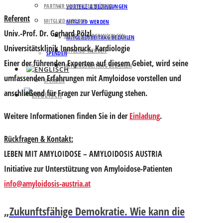
PARTNER UND UNTERSTÜTZER
VORTEILE & BEDINGUNGEN
Referent
MITGLIED WERDEN
MITGLIED WERDEN
Univ.-Prof. Dr.
Gerhard Pölzl
VORTEILE & BEDINGUNGEN
MITGLIEDSBEITRAG BEZAHLEN
Universitätsklinik Innsbruck, Kardiologie
MITGLIED WERDEN
SPENDEN
Einer der führenden Experten auf diesem Gebiet, wird seine
MITGLIEDSBEITRAG BEZAHLEN
umfassenden Erfahrungen mit Amyloidose vorstellen und
SPENDEN
anschließend für Fragen zur Verfügung stehen.
Weitere Informationen finden Sie in der
Einladung
.
Rückfragen & Kontakt:
LEBEN MIT AMYLOIDOSE – AMYLOIDOSIS AUSTRIA
Initiative zur Unterstützung von Amyloidose-Patienten
info@amyloidosis-austria.at
„Zukunftsfähige Demokratie. Wie kann die