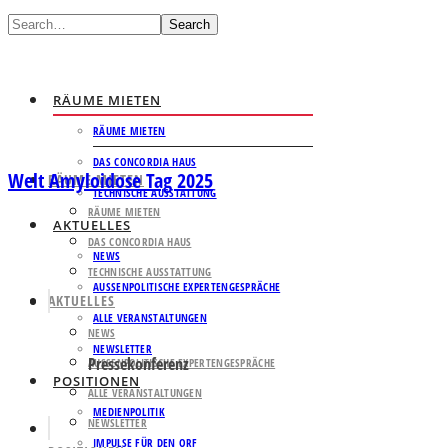
Search
RÄUME MIETEN
RÄUME MIETEN
DAS CONCORDIA HAUS
Welt Amyloidose Tag 2025
RÄUME MIETEN
TECHNISCHE AUSSTATTUNG
RÄUME MIETEN
AKTUELLES
DAS CONCORDIA HAUS
NEWS
TECHNISCHE AUSSTATTUNG
AUSSENPOLITISCHE EXPERTENGESPRÄCHE
AKTUELLES
ALLE VERANSTALTUNGEN
NEWS
NEWSLETTER
Pressekonferenz
AUSSENPOLITISCHE EXPERTENGESPRÄCHE
POSITIONEN
ALLE VERANSTALTUNGEN
MEDIENPOLITIK
NEWSLETTER
IMPULSE FÜR DEN ORF