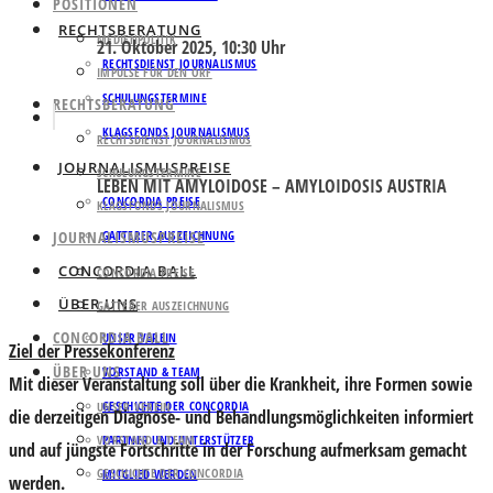
POSITIONEN
RECHTSBERATUNG
MEDIENPOLITIK
21. Oktober 2025, 10:30 Uhr
RECHTSDIENST JOURNALISMUS
IMPULSE FÜR DEN ORF
SCHULUNGSTERMINE
RECHTSBERATUNG
KLAGSFONDS JOURNALISMUS
RECHTSDIENST JOURNALISMUS
JOURNALISMUSPREISE
SCHULUNGSTERMINE
LEBEN MIT AMYLOIDOSE – AMYLOIDOSIS AUSTRIA
CONCORDIA PREISE
KLAGSFONDS JOURNALISMUS
JOURNALISMUSPREISE
GATTERER AUSZEICHNUNG
CONCORDIA BALL
CONCORDIA PREISE
ÜBER UNS
GATTERER AUSZEICHNUNG
CONCORDIA BALL
UNSER VEREIN
Ziel der Pressekonferenz
ÜBER UNS
VORSTAND & TEAM
Mit dieser Veranstaltung soll über die Krankheit, ihre Formen sowie
GESCHICHTE DER CONCORDIA
UNSER VEREIN
die derzeitigen Diagnose- und Behandlungsmöglichkeiten informiert
VORSTAND & TEAM
PARTNER UND UNTERSTÜTZER
und auf jüngste Fortschritte in der Forschung aufmerksam gemacht
GESCHICHTE DER CONCORDIA
MITGLIED WERDEN
werden.