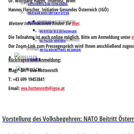
Dr. Wolfgang Hagen
, Internist, Wien
PARTNER UND UNTERSTÜTZER
GESCHICHTE DER CONCORDIA
Hannes Fleischer,
Initiative Gesundes Österreich (IGÖ)
MITGLIED WERDEN
PARTNER UND UNTERSTÜTZER
VORTEILE & BEDINGUNGEN
Weitere Informationen finden Sie
hier
.
MITGLIED WERDEN
MITGLIED WERDEN
VORTEILE & BEDINGUNGEN
Die Teilnahme ist auch online möglich. Bitte um Anmeldung unter
e
MITGLIEDSBEITRAG BEZAHLEN
MITGLIED WERDEN
Der Zoom-Link zum Pressegespräch wird Ihnen anschließend zugesc
SPENDEN
MITGLIEDSBEITRAG BEZAHLEN
Rückfragen und Anmeldung:
SPENDEN
a
in
Mag.
Dr.
Eva Hottenroth
T: +43 699 19453841
Email:
eva.hottenroth@igoe.at
Vorstellung des Volksbegehren: NATO Beitritt Österr