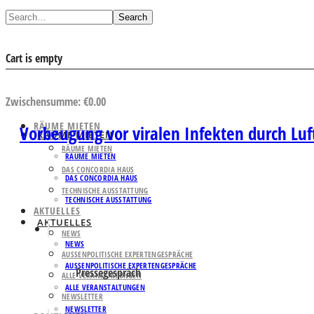
Search
Cart is empty
AUSWAHL ANSEHEN
Zwischensumme:
€
0.00
RÄUME MIETEN
Vorbeugung vor viralen Infekten durch Luft
RÄUME MIETEN
RÄUME MIETEN
RÄUME MIETEN
DAS CONCORDIA HAUS
DAS CONCORDIA HAUS
TECHNISCHE AUSSTATTUNG
TECHNISCHE AUSSTATTUNG
AKTUELLES
AKTUELLES
NEWS
NEWS
AUSSENPOLITISCHE EXPERTENGESPRÄCHE
AUSSENPOLITISCHE EXPERTENGESPRÄCHE
Pressegespräch
ALLE VERANSTALTUNGEN
ALLE VERANSTALTUNGEN
NEWSLETTER
NEWSLETTER