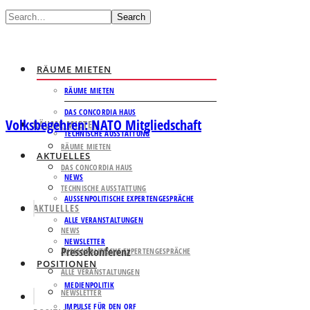
Search
RÄUME MIETEN
RÄUME MIETEN
DAS CONCORDIA HAUS
Volksbegehren: NATO Mitgliedschaft
RÄUME MIETEN
TECHNISCHE AUSSTATTUNG
RÄUME MIETEN
AKTUELLES
DAS CONCORDIA HAUS
NEWS
TECHNISCHE AUSSTATTUNG
AUSSENPOLITISCHE EXPERTENGESPRÄCHE
AKTUELLES
ALLE VERANSTALTUNGEN
NEWS
NEWSLETTER
Pressekonferenz
AUSSENPOLITISCHE EXPERTENGESPRÄCHE
POSITIONEN
ALLE VERANSTALTUNGEN
MEDIENPOLITIK
NEWSLETTER
IMPULSE FÜR DEN ORF