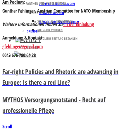
Am Podium
:
PARTNER UND UNTERSTÜTZER
VORTEILE & BEDINGUNGEN
Gunther Fehlinger,
Austrian Committee for NATO Membership
MITGLIED WERDEN
MITGLIED WERDEN
VORTEILE & BEDINGUNGEN
MITGLIEDSBEITRAG BEZAHLEN
Weitere Informationen finden Sie
in der Einladung
MITGLIED WERDEN
SPENDEN
Anmeldung & Kontakt:
MITGLIEDSBEITRAG BEZAHLEN
gfehlinger@gmail.com
SPENDEN
0043 676 780 64 28
Far-right Policies and Rhetoric are advancing in
Europe: Is there a red Line?
MYTHOS Versorgungsnotstand - Recht auf
professionelle Pflege
Scroll