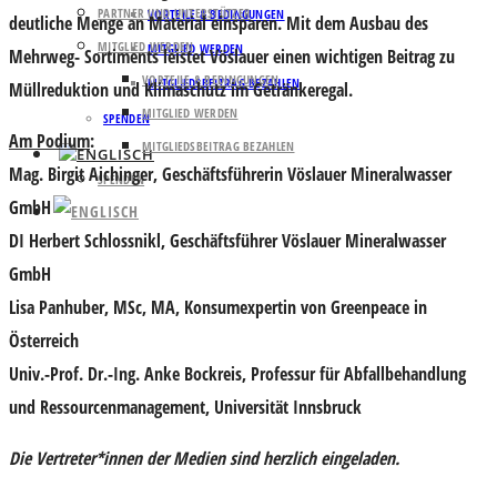
PARTNER UND UNTERSTÜTZER
VORTEILE & BEDINGUNGEN
deutliche Menge an Material einsparen. Mit dem Ausbau des
MITGLIED WERDEN
MITGLIED WERDEN
Mehrweg- Sortiments leistet Vöslauer einen wichtigen Beitrag zu
VORTEILE & BEDINGUNGEN
MITGLIEDSBEITRAG BEZAHLEN
Müllreduktion und Klimaschutz im Getränkeregal.
MITGLIED WERDEN
SPENDEN
Am Podium
:
MITGLIEDSBEITRAG BEZAHLEN
Mag. Birgit Aichinger
, Geschäftsführerin Vöslauer Mineralwasser
SPENDEN
GmbH
DI Herbert Schlossnikl
, Geschäftsführer Vöslauer Mineralwasser
GmbH
Lisa Panhuber
, MSc, MA, Konsumexpertin von Greenpeace in
Österreich
Univ.-Prof. Dr.-Ing. Anke Bockreis
, Professur für Abfallbehandlung
und Ressourcenmanagement, Universität Innsbruck
Die Vertreter*innen der Medien sind herzlich eingeladen.