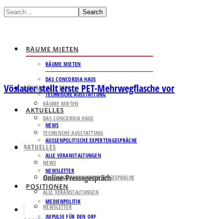
Search
RÄUME MIETEN
RÄUME MIETEN
DAS CONCORDIA HAUS
Vöslauer stellt erste PET-Mehrwegflasche vor
RÄUME MIETEN
TECHNISCHE AUSSTATTUNG
RÄUME MIETEN
AKTUELLES
DAS CONCORDIA HAUS
NEWS
TECHNISCHE AUSSTATTUNG
AUSSENPOLITISCHE EXPERTENGESPRÄCHE
AKTUELLES
ALLE VERANSTALTUNGEN
NEWS
NEWSLETTER
Online-Pressegespräch
AUSSENPOLITISCHE EXPERTENGESPRÄCHE
POSITIONEN
ALLE VERANSTALTUNGEN
MEDIENPOLITIK
NEWSLETTER
IMPULSE FÜR DEN ORF