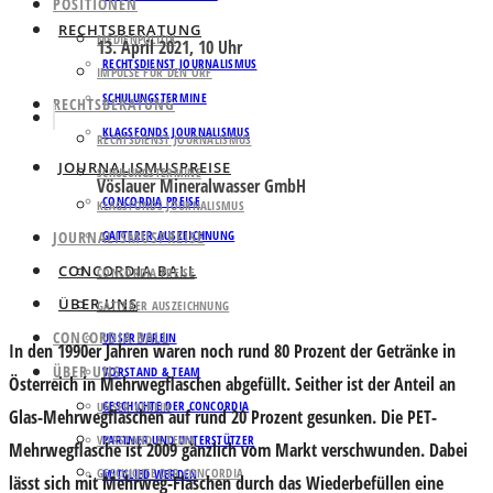
POSITIONEN
RECHTSBERATUNG
MEDIENPOLITIK
13. April 2021, 10 Uhr
RECHTSDIENST JOURNALISMUS
IMPULSE FÜR DEN ORF
SCHULUNGSTERMINE
RECHTSBERATUNG
KLAGSFONDS JOURNALISMUS
RECHTSDIENST JOURNALISMUS
JOURNALISMUSPREISE
SCHULUNGSTERMINE
Vöslauer Mineralwasser GmbH
CONCORDIA PREISE
KLAGSFONDS JOURNALISMUS
JOURNALISMUSPREISE
GATTERER AUSZEICHNUNG
CONCORDIA BALL
CONCORDIA PREISE
ÜBER UNS
GATTERER AUSZEICHNUNG
CONCORDIA BALL
UNSER VEREIN
In den 1990er Jahren waren noch rund 80 Prozent der Getränke in
ÜBER UNS
VORSTAND & TEAM
Österreich in Mehrwegflaschen abgefüllt. Seither ist der Anteil an
GESCHICHTE DER CONCORDIA
UNSER VEREIN
Glas-Mehrwegflaschen auf rund 20 Prozent gesunken. Die PET-
VORSTAND & TEAM
PARTNER UND UNTERSTÜTZER
Mehrwegflasche ist 2009 gänzlich vom Markt verschwunden. Dabei
GESCHICHTE DER CONCORDIA
MITGLIED WERDEN
lässt sich mit Mehrweg-Flaschen durch das Wiederbefüllen eine