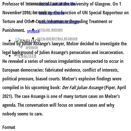
Professor of International Law at the University of Glasgow. On 1
PARTNER UND UNTERSTÜTZER
VORTEILE & BEDINGUNGEN
November 2016, he took up the function of UN Special Rapporteur on
MITGLIED WERDEN
MITGLIED WERDEN
Torture and Other Cruel, Inhuman or Degrading Treatment or
VORTEILE & BEDINGUNGEN
MITGLIEDSBEITRAG BEZAHLEN
Punishment.
MITGLIED WERDEN
SPENDEN
MITGLIEDSBEITRAG BEZAHLEN
Invited by Julian Assange’s lawyer, Melzer decided to investigate the
SPENDEN
legal background of Julien Assange’s persecution and incarceration.
He revealed a series of serious irregularities unexpected to occur in
European democracies: fabricated evidence, conflict of interests,
political pressure, biased courts. Melzer’s explosive findings were
compiled in his upcoming book:
Der Fall Julian Assange
(Piper, April
2021). The case Assange is one of many torture cases on Melzer’s
agenda. The conversation will focus on several cases and why
nobody seems to care.
Format