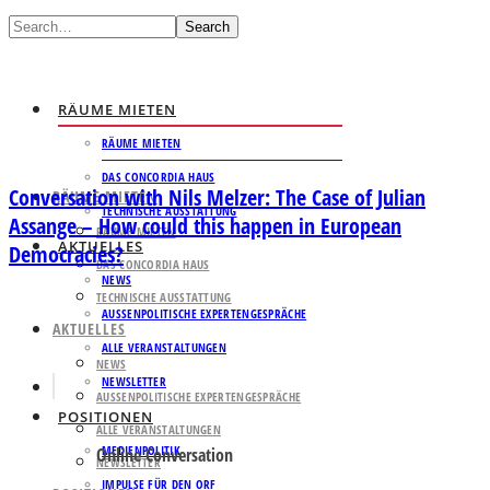
Search
RÄUME MIETEN
RÄUME MIETEN
DAS CONCORDIA HAUS
Conversation with Nils Melzer: The Case of Julian
RÄUME MIETEN
TECHNISCHE AUSSTATTUNG
Assange – How could this happen in European
RÄUME MIETEN
AKTUELLES
Democracies?
DAS CONCORDIA HAUS
NEWS
TECHNISCHE AUSSTATTUNG
AUSSENPOLITISCHE EXPERTENGESPRÄCHE
AKTUELLES
ALLE VERANSTALTUNGEN
NEWS
NEWSLETTER
AUSSENPOLITISCHE EXPERTENGESPRÄCHE
POSITIONEN
ALLE VERANSTALTUNGEN
MEDIENPOLITIK
Online Conversation
NEWSLETTER
IMPULSE FÜR DEN ORF