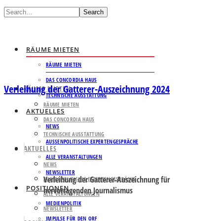
Search
RÄUME MIETEN
RÄUME MIETEN
DAS CONCORDIA HAUS
Verleihung der Gatterer-Auszeichnung 2024
RÄUME MIETEN
TECHNISCHE AUSSTATTUNG
RÄUME MIETEN
AKTUELLES
DAS CONCORDIA HAUS
NEWS
TECHNISCHE AUSSTATTUNG
AUSSENPOLITISCHE EXPERTENGESPRÄCHE
AKTUELLES
ALLE VERANSTALTUNGEN
NEWS
NEWSLETTER
Verleihung der Gatterer-Auszeichnung für
AUSSENPOLITISCHE EXPERTENGESPRÄCHE
POSITIONEN
hervorragenden Journalismus
ALLE VERANSTALTUNGEN
MEDIENPOLITIK
NEWSLETTER
IMPULSE FÜR DEN ORF