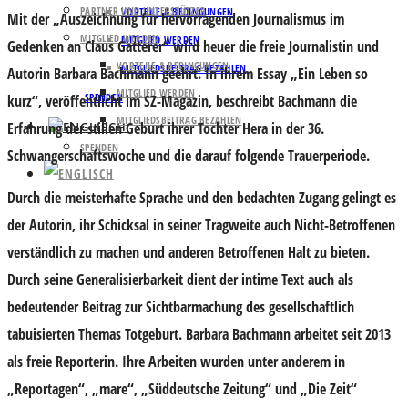
PARTNER UND UNTERSTÜTZER
VORTEILE & BEDINGUNGEN
Mit der „Auszeichnung für hervorragenden Journalismus im
MITGLIED WERDEN
MITGLIED WERDEN
Gedenken an Claus Gatterer“ wird heuer die freie Journalistin und
VORTEILE & BEDINGUNGEN
MITGLIEDSBEITRAG BEZAHLEN
Autorin Barbara Bachmann geehrt. In ihrem Essay „Ein Leben so
MITGLIED WERDEN
SPENDEN
kurz“, veröffentlicht im SZ-Magazin, beschreibt Bachmann die
MITGLIEDSBEITRAG BEZAHLEN
Erfahrung der stillen Geburt ihrer Tochter Hera in der 36.
SPENDEN
Schwangerschaftswoche und die darauf folgende Trauerperiode.
Durch die meisterhafte Sprache und den bedachten Zugang gelingt es
der Autorin, ihr Schicksal in seiner Tragweite auch Nicht-Betroffenen
verständlich zu machen und anderen Betroffenen Halt zu bieten.
Durch seine Generalisierbarkeit dient der intime Text auch als
bedeutender Beitrag zur Sichtbarmachung des gesellschaftlich
tabuisierten Themas Totgeburt. Barbara Bachmann arbeitet seit 2013
als freie Reporterin. Ihre Arbeiten wurden unter anderem in
„Reportagen“, „mare“, „Süddeutsche Zeitung“ und „Die Zeit“