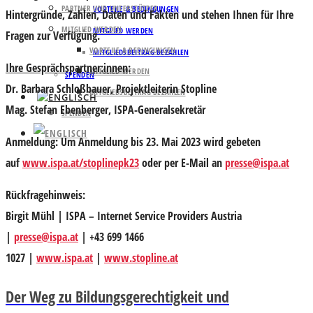
PARTNER UND UNTERSTÜTZER
VORTEILE & BEDINGUNGEN
Hintergründe, Zahlen, Daten und Fakten und stehen Ihnen für Ihre
MITGLIED WERDEN
MITGLIED WERDEN
Fragen zur Verfügung.
VORTEILE & BEDINGUNGEN
MITGLIEDSBEITRAG BEZAHLEN
Ihre Gesprächspartner:innen
:
MITGLIED WERDEN
SPENDEN
Dr. Barbara Schloßbauer
, Projektleiterin Stopline
MITGLIEDSBEITRAG BEZAHLEN
Mag. Stefan Ebenberger
, ISPA-Generalsekretär
SPENDEN
Anmeldung:
Um Anmeldung bis 23. Mai 2023 wird gebeten
auf
www.ispa.at/stoplinepk23
oder per E-Mail an
presse@ispa.at
Rückfragehinweis:
Birgit Mühl | ISPA – Internet Service Providers Austria
|
presse@ispa.at
| +43 699 1466
1027 |
www.ispa.at
|
www.stopline.at
Der Weg zu Bildungsgerechtigkeit und