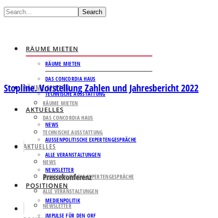
Search
RÄUME MIETEN
RÄUME MIETEN
DAS CONCORDIA HAUS
Stopline. Vorstellung Zahlen und Jahresbericht 2022
RÄUME MIETEN
TECHNISCHE AUSSTATTUNG
RÄUME MIETEN
AKTUELLES
DAS CONCORDIA HAUS
NEWS
TECHNISCHE AUSSTATTUNG
AUSSENPOLITISCHE EXPERTENGESPRÄCHE
AKTUELLES
ALLE VERANSTALTUNGEN
NEWS
NEWSLETTER
Pressekonferenz
AUSSENPOLITISCHE EXPERTENGESPRÄCHE
POSITIONEN
ALLE VERANSTALTUNGEN
MEDIENPOLITIK
NEWSLETTER
IMPULSE FÜR DEN ORF