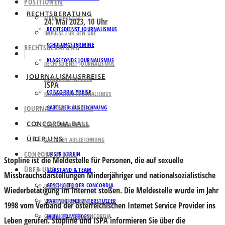
POSITIONEN
RECHTSBERATUNG
MEDIENPOLITIK
24. Mai 2023, 10 Uhr
RECHTSDIENST JOURNALISMUS
IMPULSE FÜR DEN ORF
SCHULUNGSTERMINE
RECHTSBERATUNG
KLAGSFONDS JOURNALISMUS
RECHTSDIENST JOURNALISMUS
JOURNALISMUSPREISE
SCHULUNGSTERMINE
ISPA
CONCORDIA PREISE
KLAGSFONDS JOURNALISMUS
JOURNALISMUSPREISE
GATTERER AUSZEICHNUNG
CONCORDIA BALL
CONCORDIA PREISE
ÜBER UNS
GATTERER AUSZEICHNUNG
CONCORDIA BALL
UNSER VEREIN
Stopline ist die Meldestelle für Personen, die auf sexuelle
ÜBER UNS
VORSTAND & TEAM
Missbrauchsdarstellungen Minderjähriger und nationalsozialistische
GESCHICHTE DER CONCORDIA
UNSER VEREIN
Wiederbetätigung im Internet stoßen. Die Meldestelle wurde im Jahr
VORSTAND & TEAM
PARTNER UND UNTERSTÜTZER
1998 vom Verband der österreichischen Internet Service Provider ins
GESCHICHTE DER CONCORDIA
MITGLIED WERDEN
Leben geru­fen. Stopline und ISPA informieren Sie über die