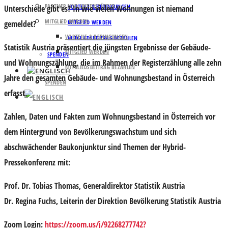
PARTNER UND UNTERSTÜTZER
VORTEILE & BEDINGUNGEN
Unterschiede gibt es? In wie vielen Wohnungen ist niemand
MITGLIED WERDEN
gemeldet?
MITGLIED WERDEN
VORTEILE & BEDINGUNGEN
MITGLIEDSBEITRAG BEZAHLEN
Statistik Austria präsentiert die jüngsten Ergebnisse der Gebäude-
MITGLIED WERDEN
SPENDEN
und Wohnungszählung, die im Rahmen der Registerzählung alle zehn
MITGLIEDSBEITRAG BEZAHLEN
Jahre den gesamten Gebäude- und Wohnungsbestand in Österreich
SPENDEN
erfasst.
Zahlen, Daten und Fakten zum Wohnungsbestand in Österreich vor
dem Hintergrund von Bevölkerungswachstum und sich
abschwächender Baukonjunktur sind Themen der Hybrid-
Pressekonferenz mit:
Prof. Dr. Tobias Thomas
, Generaldirektor Statistik Austria
Dr. Regina Fuchs
, Leiterin der Direktion Bevölkerung Statistik Austria
Zoom Login:
https://zoom.us/j/92268277742?