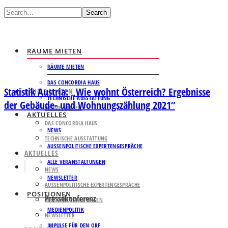
Search
RÄUME MIETEN
RÄUME MIETEN
DAS CONCORDIA HAUS
Statistik Austria: „Wie wohnt Österreich? Ergebnisse
RÄUME MIETEN
TECHNISCHE AUSSTATTUNG
der Gebäude- und Wohnungszählung 2021“
RÄUME MIETEN
AKTUELLES
DAS CONCORDIA HAUS
NEWS
TECHNISCHE AUSSTATTUNG
AUSSENPOLITISCHE EXPERTENGESPRÄCHE
AKTUELLES
ALLE VERANSTALTUNGEN
NEWS
NEWSLETTER
AUSSENPOLITISCHE EXPERTENGESPRÄCHE
POSITIONEN
Pressekonferenz
ALLE VERANSTALTUNGEN
MEDIENPOLITIK
NEWSLETTER
IMPULSE FÜR DEN ORF