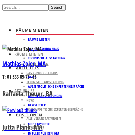
Search
RÄUME MIETEN
RÄUME MIETEN
DAS CONCORDIA HAUS
RÄUME MIETEN
TECHNISCHE AUSSTATTUNG
Mathias Zojer, MA
RÄUME MIETEN
AKTUELLES
DAS CONCORDIA HAUS
T: 01 533 85 73 -15
NEWS
TECHNISCHE AUSSTATTUNG
AUSSENPOLITISCHE EXPERTENGESPRÄCHE
AKTUELLES
Raffaela Theuer, BA
ALLE VERANSTALTUNGEN
NEWS
NEWSLETTER
AUSSENPOLITISCHE EXPERTENGESPRÄCHE
POSITIONEN
ALLE VERANSTALTUNGEN
MEDIENPOLITIK
Jutta Plank, MA
NEWSLETTER
IMPULSE FÜR DEN ORF