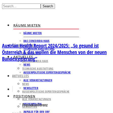
Search
RÄUME MIETEN
RÄUME MIETEN
DAS CONCORDIA HAUS
Austrian Health Report 2024/2025: „So gesund ist
RÄUME MIETEN
TECHNISCHE AUSSTATTUNG
Österreich & das wollen die Menschen von der neuen
RÄUME MIETEN
AKTUELLES
Bundesregierung“
DAS CONCORDIA HAUS
NEWS
TECHNISCHE AUSSTATTUNG
AUSSENPOLITISCHE EXPERTENGESPRÄCHE
AKTUELLES
ALLE VERANSTALTUNGEN
NEWS
NEWSLETTER
AUSSENPOLITISCHE EXPERTENGESPRÄCHE
POSITIONEN
ALLE VERANSTALTUNGEN
MEDIENPOLITIK
Pressekonferenz
NEWSLETTER
IMPULSE FÜR DEN ORF