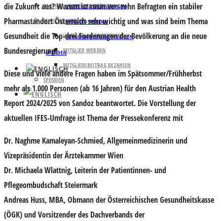
die Zukunft aus? Warum ist neun von zehn Befragten ein stabiler
PARTNER UND UNTERSTÜTZER
VORTEILE & BEDINGUNGEN
Pharmastandort Österreich sehr wichtig und was sind beim Thema
MITGLIED WERDEN
MITGLIED WERDEN
Gesundheit die Top-drei Forderungen der Bevölkerung an die neue
VORTEILE & BEDINGUNGEN
MITGLIEDSBEITRAG BEZAHLEN
Bundesregierung?
MITGLIED WERDEN
SPENDEN
MITGLIEDSBEITRAG BEZAHLEN
Diese und viele andere Fragen haben im Spätsommer/Frühherbst
SPENDEN
mehr als 1.000 Personen (ab 16 Jahren) für den Austrian Health
Report 2024/2025 von Sandoz beantwortet. Die Vorstellung der
aktuellen IFES-Umfrage ist Thema der Pressekonferenz mit
Dr. Naghme Kamaleyan-Schmied
, Allgemeinmedizinerin und
Vizepräsidentin der Ärztekammer Wien
Dr. Michaela Wlattnig
, Leiterin der Patientinnen- und
Pflegeombudschaft Steiermark
Andreas Huss, MBA
, Obmann der Österreichischen Gesundheitskasse
(ÖGK) und Vorsitzender des Dachverbands der