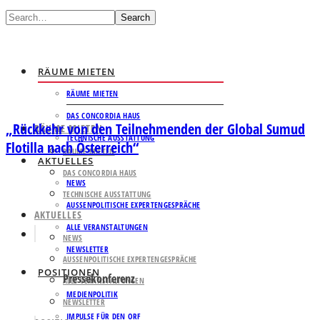
Search
RÄUME MIETEN
RÄUME MIETEN
DAS CONCORDIA HAUS
„Rückkehr von den Teilnehmenden der Global Sumud
RÄUME MIETEN
TECHNISCHE AUSSTATTUNG
Flotilla nach Österreich“
RÄUME MIETEN
AKTUELLES
DAS CONCORDIA HAUS
NEWS
TECHNISCHE AUSSTATTUNG
AUSSENPOLITISCHE EXPERTENGESPRÄCHE
AKTUELLES
ALLE VERANSTALTUNGEN
NEWS
NEWSLETTER
AUSSENPOLITISCHE EXPERTENGESPRÄCHE
POSITIONEN
Pressekonferenz
ALLE VERANSTALTUNGEN
MEDIENPOLITIK
NEWSLETTER
IMPULSE FÜR DEN ORF