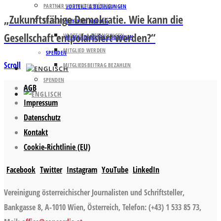
PARTNER UND UNTERSTÜTZER
VORTEILE & BEDINGUNGEN
„Zukunftsfähige Demokratie. Wie kann die
MITGLIED WERDEN
MITGLIED WERDEN
Gesellschaft entpolarisiert werden?“
VORTEILE & BEDINGUNGEN
MITGLIEDSBEITRAG BEZAHLEN
MITGLIED WERDEN
SPENDEN
Scroll
MITGLIEDSBEITRAG BEZAHLEN
SPENDEN
AGB
Impressum
Datenschutz
Kontakt
Cookie-Richtlinie (EU)
Facebook
Twitter
Instagram
YouTube
LinkedIn
Vereinigung österreichischer Journalisten und Schriftsteller,
Bankgasse 8, A-1010 Wien, Österreich, Telefon: (+43) 1 533 85 73,