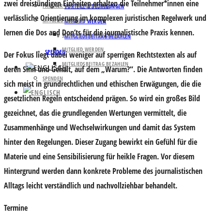
zwei dreistündigen Einheiten erhalten die Teilnehmer*innen eine
PARTNER UND UNTERSTÜTZER
VORTEILE & BEDINGUNGEN
verlässliche Orientierung im komplexen juristischen Regelwerk und
MITGLIED WERDEN
MITGLIED WERDEN
lernen die Dos and Don’ts für die journalistische Praxis kennen.
VORTEILE & BEDINGUNGEN
MITGLIEDSBEITRAG BEZAHLEN
MITGLIED WERDEN
SPENDEN
Der Fokus liegt dabei weniger auf sperrigen Rechtstexten als auf
MITGLIEDSBEITRAG BEZAHLEN
deren Sinn und Gehalt, auf dem „Warum?“. Die Antworten finden
SPENDEN
sich meist in grundrechtlichen und ethischen Erwägungen, die die
gesetzlichen Regeln entscheidend prägen. So wird ein großes Bild
gezeichnet, das die grundlegenden Wertungen vermittelt, die
Zusammenhänge und Wechselwirkungen und damit das System
hinter den Regelungen. Dieser Zugang bewirkt ein Gefühl für die
Materie und eine Sensibilisierung für heikle Fragen. Vor diesem
Hintergrund werden dann konkrete Probleme des journalistischen
Alltags leicht verständlich und nachvollziehbar behandelt.
Termine