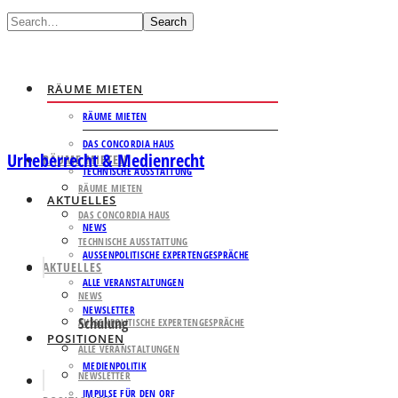
Search
RÄUME MIETEN
RÄUME MIETEN
DAS CONCORDIA HAUS
Urheberrecht & Medienrecht
RÄUME MIETEN
TECHNISCHE AUSSTATTUNG
RÄUME MIETEN
AKTUELLES
DAS CONCORDIA HAUS
NEWS
TECHNISCHE AUSSTATTUNG
AUSSENPOLITISCHE EXPERTENGESPRÄCHE
AKTUELLES
ALLE VERANSTALTUNGEN
NEWS
NEWSLETTER
Schulung
AUSSENPOLITISCHE EXPERTENGESPRÄCHE
POSITIONEN
ALLE VERANSTALTUNGEN
MEDIENPOLITIK
NEWSLETTER
IMPULSE FÜR DEN ORF