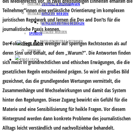
des
Medienrechts
vor. In zwei dreistündigen Einheiten erhalten die
PARTNER UND UNTERSTÜTZER
VORTEILE & BEDINGUNGEN
Teilnehmer*innen eine verlässliche Orientierung im komplexen
MITGLIED WERDEN
MITGLIED WERDEN
juristischen Regelwerk und lernen die Dos and Don’ts für die
VORTEILE & BEDINGUNGEN
MITGLIEDSBEITRAG BEZAHLEN
journalistische Praxis kennen.
MITGLIED WERDEN
SPENDEN
MITGLIEDSBEITRAG BEZAHLEN
Der Fokus liegt dabei weniger auf sperrigen Rechtstexten als auf
SPENDEN
deren Sinn und Gehalt, auf dem „Warum?“. Die Antworten finden
sich meist in grundrechtlichen und ethischen Erwägungen, die die
gesetzlichen Regeln entscheidend prägen. So wird ein großes Bild
gezeichnet, das die grundlegenden Wertungen vermittelt, die
Zusammenhänge und Wechselwirkungen und damit das System
hinter den Regelungen. Dieser Zugang bewirkt ein Gefühl für die
Materie und eine Sensibilisierung für heikle Fragen. Vor diesem
Hintergrund werden dann konkrete Probleme des journalistischen
Alltags leicht verständlich und nachvollziehbar behandelt.