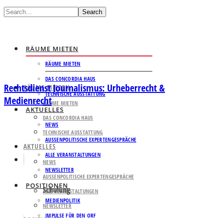
Search
RÄUME MIETEN
RÄUME MIETEN
DAS CONCORDIA HAUS
Rechtsdienst Journalismus: Urheberrecht &
RÄUME MIETEN
TECHNISCHE AUSSTATTUNG
Medienrecht
RÄUME MIETEN
AKTUELLES
DAS CONCORDIA HAUS
NEWS
TECHNISCHE AUSSTATTUNG
AUSSENPOLITISCHE EXPERTENGESPRÄCHE
AKTUELLES
ALLE VERANSTALTUNGEN
NEWS
NEWSLETTER
AUSSENPOLITISCHE EXPERTENGESPRÄCHE
POSITIONEN
Schulung
ALLE VERANSTALTUNGEN
MEDIENPOLITIK
NEWSLETTER
IMPULSE FÜR DEN ORF