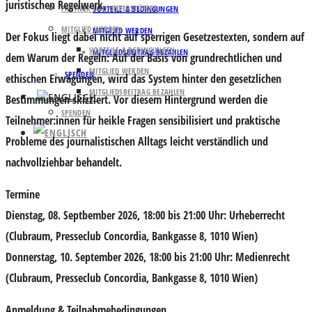
juristischen Regelwerk.
PARTNER UND UNTERSTÜTZER
VORTEILE & BEDINGUNGEN
MITGLIED WERDEN
MITGLIED WERDEN
Der Fokus liegt dabei nicht auf sperrigen Gesetzestexten, sondern auf
VORTEILE & BEDINGUNGEN
MITGLIEDSBEITRAG BEZAHLEN
dem Warum der Regeln: Auf der Basis von grundrechtlichen und
MITGLIED WERDEN
SPENDEN
ethischen Erwägungen, wird das System hinter den gesetzlichen
MITGLIEDSBEITRAG BEZAHLEN
Bestimmungen skizziert. Vor diesem Hintergrund werden die
SPENDEN
Teilnehmer:innen für heikle Fragen sensibilisiert und praktische
Probleme des journalistischen Alltags leicht verständlich und
nachvollziehbar behandelt.
Termine
Dienstag, 08. Septbember 2026, 18:00 bis 21:00 Uhr: Urheberrecht
(Clubraum, Presseclub Concordia, Bankgasse 8, 1010 Wien)
Donnerstag, 10. September 2026, 18:00 bis 21:00 Uhr: Medienrecht
(Clubraum, Presseclub Concordia, Bankgasse 8, 1010 Wien)
Anmeldung & Teilnahmebedingungen