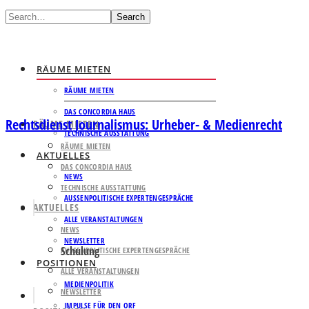
Search
RÄUME MIETEN
RÄUME MIETEN
DAS CONCORDIA HAUS
Rechtsdienst Journalismus: Urheber- & Medienrecht
RÄUME MIETEN
TECHNISCHE AUSSTATTUNG
RÄUME MIETEN
AKTUELLES
DAS CONCORDIA HAUS
NEWS
TECHNISCHE AUSSTATTUNG
AUSSENPOLITISCHE EXPERTENGESPRÄCHE
AKTUELLES
ALLE VERANSTALTUNGEN
NEWS
NEWSLETTER
Schulung
AUSSENPOLITISCHE EXPERTENGESPRÄCHE
POSITIONEN
ALLE VERANSTALTUNGEN
MEDIENPOLITIK
NEWSLETTER
IMPULSE FÜR DEN ORF