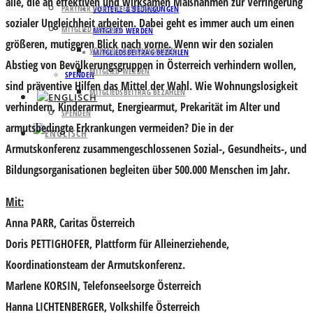
alle, die an effektiven und wirksamen Maßnahmen zur Verringerung
PARTNER UND UNTERSTÜTZER
VORTEILE & BEDINGUNGEN
sozialer Ungleichheit arbeiten. Dabei geht es immer auch um einen
MITGLIED WERDEN
MITGLIED WERDEN
größeren, mutigeren Blick nach vorne. Wenn wir den sozialen
VORTEILE & BEDINGUNGEN
MITGLIEDSBEITRAG BEZAHLEN
Abstieg von Bevölkerungsgruppen in Österreich verhindern wollen,
MITGLIED WERDEN
SPENDEN
sind präventive Hilfen das Mittel der Wahl. Wie Wohnungslosigkeit
MITGLIEDSBEITRAG BEZAHLEN
verhindern, Kinderarmut, Energiearmut, Prekarität im Alter und
SPENDEN
armutsbedingte Erkrankungen vermeiden? Die in der
Armutskonferenz zusammengeschlossenen Sozial-, Gesundheits-, und
Bildungsorganisationen begleiten über 500.000 Menschen im Jahr.
Mit:
Anna PARR
, Caritas Österreich
Doris PETTIGHOFER
, Plattform für Alleinerziehende,
Koordinationsteam der Armutskonferenz.
Marlene KORSIN
, Telefonseelsorge Österreich
Hanna LICHTENBERGER
, Volkshilfe Österreich