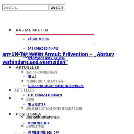
Search
RÄUME MIETEN
RÄUME MIETEN
DAS CONCORDIA HAUS
am UN-Tag gegen Armut: Prävention – „Absturz
RÄUME MIETEN
TECHNISCHE AUSSTATTUNG
verhindern und vermeiden“
RÄUME MIETEN
AKTUELLES
DAS CONCORDIA HAUS
NEWS
TECHNISCHE AUSSTATTUNG
AUSSENPOLITISCHE EXPERTENGESPRÄCHE
AKTUELLES
ALLE VERANSTALTUNGEN
NEWS
NEWSLETTER
AUSSENPOLITISCHE EXPERTENGESPRÄCHE
POSITIONEN
Pressekonferenz
ALLE VERANSTALTUNGEN
MEDIENPOLITIK
NEWSLETTER
IMPULSE FÜR DEN ORF