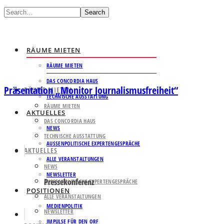
Search
RÄUME MIETEN
RÄUME MIETEN
DAS CONCORDIA HAUS
Präsentation „Monitor Journalismusfreiheit“
RÄUME MIETEN
TECHNISCHE AUSSTATTUNG
RÄUME MIETEN
AKTUELLES
DAS CONCORDIA HAUS
NEWS
TECHNISCHE AUSSTATTUNG
AUSSENPOLITISCHE EXPERTENGESPRÄCHE
AKTUELLES
ALLE VERANSTALTUNGEN
NEWS
NEWSLETTER
Pressekonferenz
AUSSENPOLITISCHE EXPERTENGESPRÄCHE
POSITIONEN
ALLE VERANSTALTUNGEN
MEDIENPOLITIK
NEWSLETTER
IMPULSE FÜR DEN ORF