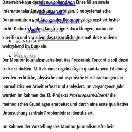
Österreich kann derzeit nur anhand von Einzelfällen sowie
PARTNER UND UNTERSTÜTZER
VORTEILE & BEDINGUNGEN
internationaler Entwicklungen erfolgen. Eine systematische
MITGLIED WERDEN
MITGLIED WERDEN
Dokumentation und Analyse der Bedrohungslage existiert bisher
VORTEILE & BEDINGUNGEN
MITGLIEDSBEITRAG BEZAHLEN
nicht. Dadurch bleiben langfristige Entwicklungen, nationale
MITGLIED WERDEN
SPENDEN
Spezifika und vor allem das tatsächliche Ausmaß des Problems
MITGLIEDSBEITRAG BEZAHLEN
weitgehend im Dunkeln.
SPENDEN
Der
Monitor Journalismusfreiheit
des Presseclub Concordia soll diese
Lücke schließen. Mittels einer regelmäßigen quantitativen Erhebung
werden rechtliche, physische und psychische Einschränkungen der
journalistischen Arbeit erfasst und analysiert. Im vergangenen Jahr
wurden im Rahmen des EU-Projekts
ProEuropeanValuesAT
die
methodischen Grundlagen erarbeitet und durch eine erste qualitative
Untersuchung zentrale Problemfelder identifiziert.
Im Rahmen der Vorstellung des Monitor Journalismusfreiheit