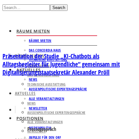
Search
RÄUME MIETEN
RÄUME MIETEN
DAS CONCORDIA HAUS
Präsentation der Studie „KI-Chatbots als
RÄUME MIETEN
TECHNISCHE AUSSTATTUNG
Alltagsbegleiter für Jugendliche“ gemeinsam mit
RÄUME MIETEN
AKTUELLES
Digitalisierungsstaatsekretär Alexander Pröll
DAS CONCORDIA HAUS
NEWS
TECHNISCHE AUSSTATTUNG
AUSSENPOLITISCHE EXPERTENGESPRÄCHE
AKTUELLES
ALLE VERANSTALTUNGEN
NEWS
NEWSLETTER
AUSSENPOLITISCHE EXPERTENGESPRÄCHE
POSITIONEN
ALLE VERANSTALTUNGEN
MEDIENPOLITIK
Pressegespräch
NEWSLETTER
IMPULSE FÜR DEN ORF