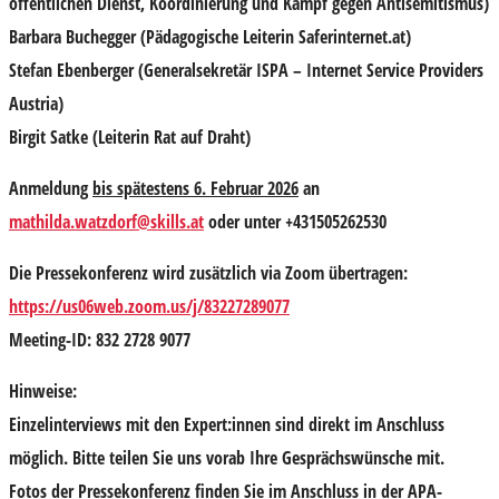
öffentlichen Dienst, Koordinierung und Kampf gegen Antisemitismus)
Barbara Buchegger
(Pädagogische Leiterin Saferinternet.at)
Stefan Ebenberger
(Generalsekretär ISPA – Internet Service Providers
Austria)
Birgit Satke
(Leiterin Rat auf Draht)
Anmeldung
bis spätestens 6. Februar 2026
an
mathilda.watzdorf@skills.at
oder unter
+431505262530
Die Pressekonferenz wird zusätzlich
via Zoom übertragen:
https://us06web.zoom.us/j/83227289077
Meeting-ID: 832 2728 9077
Hinweise:
Einzelinterviews
mit den Expert:innen sind direkt im Anschluss
möglich. Bitte teilen Sie uns vorab Ihre Gesprächswünsche mit.
Fotos
der Pressekonferenz finden Sie im Anschluss in der APA-