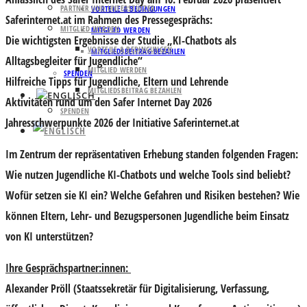
PARTNER UND UNTERSTÜTZER
VORTEILE & BEDINGUNGEN
Saferinternet.at im Rahmen des Pressegesprächs:
MITGLIED WERDEN
MITGLIED WERDEN
Die wichtigsten Ergebnisse der Studie „KI-Chatbots als
VORTEILE & BEDINGUNGEN
MITGLIEDSBEITRAG BEZAHLEN
Alltagsbegleiter für Jugendliche“
MITGLIED WERDEN
SPENDEN
Hilfreiche Tipps für Jugendliche, Eltern und Lehrende
MITGLIEDSBEITRAG BEZAHLEN
Aktivitäten rund um den Safer Internet Day 2026
SPENDEN
Jahresschwerpunkte 2026 der Initiative Saferinternet.at
Im Zentrum der repräsentativen Erhebung standen folgenden Fragen:
Wie nutzen Jugendliche KI-Chatbots und welche Tools sind beliebt?
Wofür setzen sie KI ein? Welche Gefahren und Risiken bestehen? Wie
können Eltern, Lehr- und Bezugspersonen Jugendliche beim Einsatz
von KI unterstützen?
Ihre Gesprächspartner:innen:
Alexander Pröll
(Staatssekretär für Digitalisierung, Verfassung,