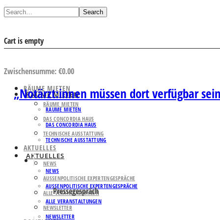
Search
Cart is empty
AUSWAHL ANSEHEN
Zwischensumme:
€
0.00
RÄUME MIETEN
„Notärzt:innen müssen dort verfügbar sei
RÄUME MIETEN
RÄUME MIETEN
RÄUME MIETEN
DAS CONCORDIA HAUS
DAS CONCORDIA HAUS
TECHNISCHE AUSSTATTUNG
TECHNISCHE AUSSTATTUNG
AKTUELLES
AKTUELLES
NEWS
NEWS
AUSSENPOLITISCHE EXPERTENGESPRÄCHE
AUSSENPOLITISCHE EXPERTENGESPRÄCHE
Pressegespräch
ALLE VERANSTALTUNGEN
ALLE VERANSTALTUNGEN
NEWSLETTER
NEWSLETTER