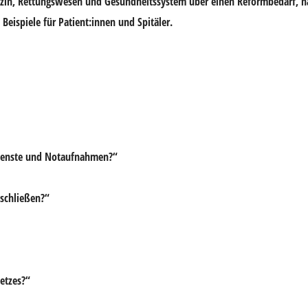
izin, Rettungswesen und Gesundheitssystem über einen Reformbedarf, n
eispiele für Patient:innen und Spitäler.
dienste und Notaufnahmen?“
 schließen?“
etzes?“