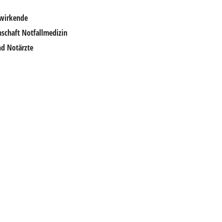
twirkende
nschaft Notfallmedizin
nd Notärzte