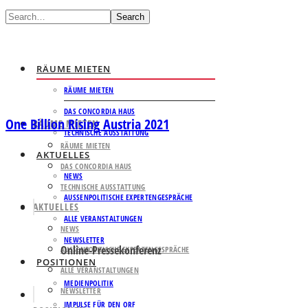
Search
RÄUME MIETEN
RÄUME MIETEN
DAS CONCORDIA HAUS
One Billion Rising Austria 2021
RÄUME MIETEN
TECHNISCHE AUSSTATTUNG
RÄUME MIETEN
AKTUELLES
DAS CONCORDIA HAUS
NEWS
TECHNISCHE AUSSTATTUNG
AUSSENPOLITISCHE EXPERTENGESPRÄCHE
AKTUELLES
ALLE VERANSTALTUNGEN
NEWS
NEWSLETTER
Online-Pressekonferenz
AUSSENPOLITISCHE EXPERTENGESPRÄCHE
POSITIONEN
ALLE VERANSTALTUNGEN
MEDIENPOLITIK
NEWSLETTER
IMPULSE FÜR DEN ORF