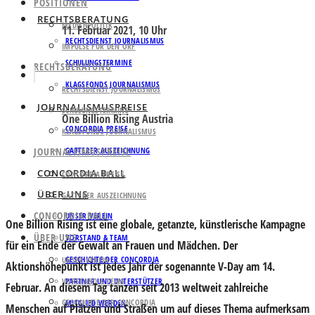
POSITIONEN
RECHTSBERATUNG
MEDIENPOLITIK
11. Februar 2021, 10 Uhr
RECHTSDIENST JOURNALISMUS
IMPULSE FÜR DEN ORF
SCHULUNGSTERMINE
RECHTSBERATUNG
KLAGSFONDS JOURNALISMUS
RECHTSDIENST JOURNALISMUS
JOURNALISMUSPREISE
SCHULUNGSTERMINE
One Billion Rising Austria
CONCORDIA PREISE
KLAGSFONDS JOURNALISMUS
JOURNALISMUSPREISE
GATTERER AUSZEICHNUNG
CONCORDIA BALL
CONCORDIA PREISE
ÜBER UNS
GATTERER AUSZEICHNUNG
CONCORDIA BALL
UNSER VEREIN
One Billion Rising ist eine globale, getanzte, künstlerische Kampagne
ÜBER UNS
VORSTAND & TEAM
für ein Ende der Gewalt an Frauen und Mädchen. Der
GESCHICHTE DER CONCORDIA
UNSER VEREIN
Aktionshöhepunkt ist jedes Jahr der sogenannte V-Day am 14.
VORSTAND & TEAM
PARTNER UND UNTERSTÜTZER
Februar. An diesem Tag tanzen seit 2013 weltweit zahlreiche
GESCHICHTE DER CONCORDIA
MITGLIED WERDEN
Menschen auf Plätzen und Straßen um auf dieses Thema aufmerksam