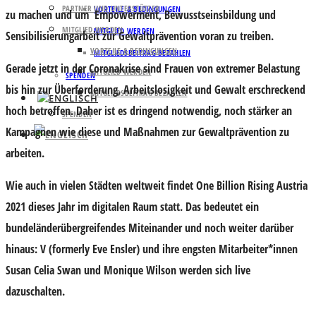
PARTNER UND UNTERSTÜTZER
VORTEILE & BEDINGUNGEN
zu machen und um Empowerment, Bewusstseinsbildung und
MITGLIED WERDEN
MITGLIED WERDEN
Sensibilisierungarbeit zur Gewaltprävention voran zu treiben.
VORTEILE & BEDINGUNGEN
MITGLIEDSBEITRAG BEZAHLEN
Gerade jetzt in der Coronakrise sind Frauen von extremer Belastung
MITGLIED WERDEN
SPENDEN
bis hin zur Überforderung, Arbeitslosigkeit und Gewalt erschreckend
MITGLIEDSBEITRAG BEZAHLEN
hoch betroffen. Daher ist es dringend notwendig, noch stärker an
SPENDEN
Kampagnen wie diese und Maßnahmen zur Gewaltprävention zu
arbeiten.
Wie auch in vielen Städten weltweit findet One Billion Rising Austria
2021 dieses Jahr im digitalen Raum statt. Das bedeutet ein
bundeländerübergreifendes Miteinander und noch weiter darüber
hinaus: V (formerly Eve Ensler) und ihre engsten Mitarbeiter*innen
Susan Celia Swan und Monique Wilson werden sich live
dazuschalten.