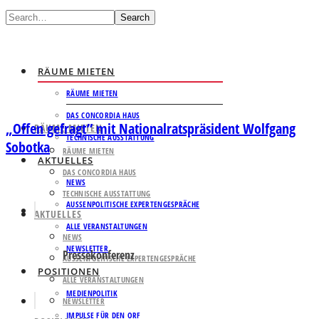
Search
RÄUME MIETEN
RÄUME MIETEN
DAS CONCORDIA HAUS
„Offen gefragt” mit Nationalratspräsident Wolfgang
RÄUME MIETEN
TECHNISCHE AUSSTATTUNG
Sobotka
RÄUME MIETEN
AKTUELLES
DAS CONCORDIA HAUS
NEWS
TECHNISCHE AUSSTATTUNG
AUSSENPOLITISCHE EXPERTENGESPRÄCHE
AKTUELLES
ALLE VERANSTALTUNGEN
NEWS
NEWSLETTER
Pressekonferenz
AUSSENPOLITISCHE EXPERTENGESPRÄCHE
POSITIONEN
ALLE VERANSTALTUNGEN
MEDIENPOLITIK
NEWSLETTER
IMPULSE FÜR DEN ORF