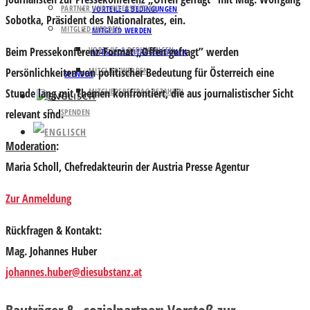
PARTNER UND UNTERSTÜTZER
VORTEILE & BEDINGUNGEN
Sobotka
, Präsident des Nationalrates, ein.
MITGLIED WERDEN
MITGLIED WERDEN
Beim Pressekonferenz-Format „Offen gefragt” werden
VORTEILE & BEDINGUNGEN
MITGLIEDSBEITRAG BEZAHLEN
Persönlichkeiten von politischer Bedeutung für Österreich eine
MITGLIED WERDEN
SPENDEN
Stunde lang mit Themen konfrontiert, die aus journalistischer Sicht
MITGLIEDSBEITRAG BEZAHLEN
relevant sind.
SPENDEN
Moderation
:
Maria Scholl
, Chefredakteurin der Austria Presse Agentur
Zur Anmeldung
Rückfragen & Kontakt:
Mag. Johannes Huber
johannes.huber@diesubstanz.at
Bauträger & -sozialpartner: Vorstoß zur