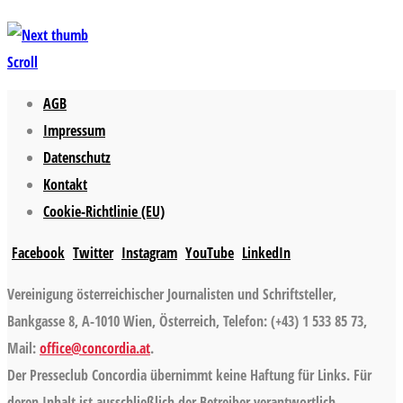
Scroll
AGB
Impressum
Datenschutz
Kontakt
Cookie-Richtlinie (EU)
Facebook
Twitter
Instagram
YouTube
LinkedIn
Vereinigung österreichischer Journalisten und Schriftsteller,
Bankgasse 8, A-1010 Wien, Österreich, Telefon: (+43) 1 533 85 73,
Mail:
office@concordia.at
.
Der Presseclub Concordia übernimmt keine Haftung für Links. Für
deren Inhalt ist ausschließlich der Betreiber verantwortlich.