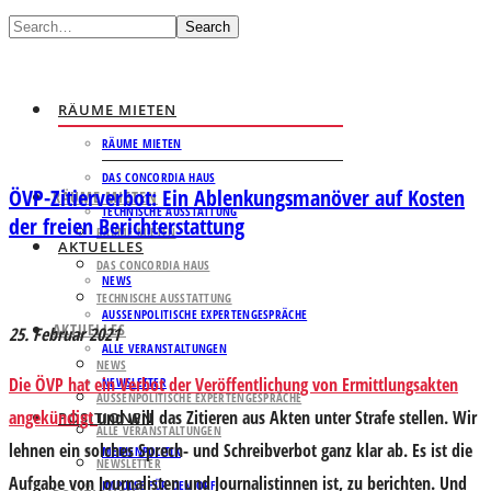
Search
RÄUME MIETEN
RÄUME MIETEN
DAS CONCORDIA HAUS
ÖVP-Zitierverbot: Ein Ablenkungsmanöver auf Kosten
RÄUME MIETEN
TECHNISCHE AUSSTATTUNG
der freien Berichterstattung
RÄUME MIETEN
AKTUELLES
DAS CONCORDIA HAUS
NEWS
TECHNISCHE AUSSTATTUNG
AUSSENPOLITISCHE EXPERTENGESPRÄCHE
AKTUELLES
25. Februar 2021
ALLE VERANSTALTUNGEN
NEWS
Die ÖVP hat ein Verbot der Veröffentlichung von Ermittlungsakten
NEWSLETTER
AUSSENPOLITISCHE EXPERTENGESPRÄCHE
angekündigt
und will das Zitieren aus Akten unter Strafe stellen. Wir
POSITIONEN
ALLE VERANSTALTUNGEN
lehnen ein solches Sprech- und Schreibverbot ganz klar ab. Es ist die
MEDIENPOLITIK
NEWSLETTER
Aufgabe von Journalisten und Journalistinnen ist, zu berichten. Und
IMPULSE FÜR DEN ORF