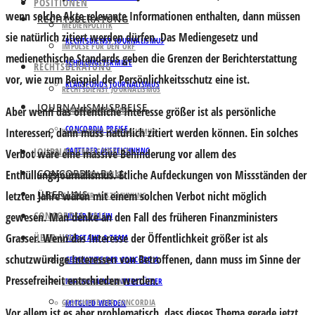
POSITIONEN
wenn solche Akte relevante Informationen enthalten, dann müssen
RECHTSBERATUNG
MEDIENPOLITIK
sie natürlich zitiert werden dürfen. Das Mediengesetz und
RECHTSDIENST JOURNALISMUS
IMPULSE FÜR DEN ORF
medienethische Standards geben die Grenzen der Berichterstattung
SCHULUNGSTERMINE
RECHTSBERATUNG
vor, wie zum Beispiel der Persönlichkeitsschutz eine ist.
KLAGSFONDS JOURNALISMUS
RECHTSDIENST JOURNALISMUS
JOURNALISMUSPREISE
Aber wenn das öffentliche Interesse größer ist als persönliche
SCHULUNGSTERMINE
CONCORDIA PREISE
Interessen, dann muss natürlich zitiert werden können. Ein solches
KLAGSFONDS JOURNALISMUS
JOURNALISMUSPREISE
GATTERER AUSZEICHNUNG
Verbot wäre eine massive Behinderung vor allem des
CONCORDIA BALL
Enthüllungsjournalismus. Etliche Aufdeckungen von Missständen der
CONCORDIA PREISE
ÜBER UNS
letzten Jahre wären mit einem solchen Verbot nicht möglich
GATTERER AUSZEICHNUNG
CONCORDIA BALL
gewesen. Man denke an den Fall des früheren Finanzministers
UNSER VEREIN
Grasser. Wenn das Interesse der Öffentlichkeit größer ist als
ÜBER UNS
VORSTAND & TEAM
schutzwürdige Interessen von Betroffenen, dann muss im Sinne der
GESCHICHTE DER CONCORDIA
UNSER VEREIN
Pressefreiheit entschieden werden.
VORSTAND & TEAM
PARTNER UND UNTERSTÜTZER
GESCHICHTE DER CONCORDIA
MITGLIED WERDEN
Vor allem ist es aber problematisch, dass dieses Thema gerade jetzt,