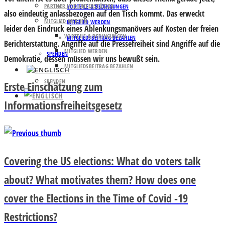
PARTNER UND UNTERSTÜTZER
VORTEILE & BEDINGUNGEN
also eindeutig anlassbezogen auf den Tisch kommt. Das erweckt
MITGLIED WERDEN
MITGLIED WERDEN
leider den Eindruck eines Ablenkungsmanövers auf Kosten der freien
VORTEILE & BEDINGUNGEN
MITGLIEDSBEITRAG BEZAHLEN
Berichterstattung. Angriffe auf die Pressefreiheit sind Angriffe auf die
MITGLIED WERDEN
SPENDEN
Demokratie, dessen müssen wir uns bewußt sein.
MITGLIEDSBEITRAG BEZAHLEN
SPENDEN
Erste Einschätzung zum
Informationsfreiheitsgesetz
Covering the US elections: What do voters talk
about? What motivates them? How does one
cover the Elections in the Time of Covid -19
Restrictions?