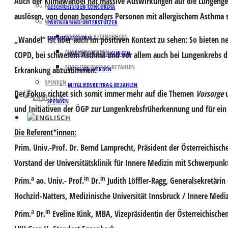
Auch der Klimawandel hat massive Auswirkungen auf die Lungenges
PARTNER UND UNTERSTÜTZER
GESCHICHTE DER CONCORDIA
auslösen, von denen besonders Personen mit allergischem Asthma s
MITGLIED WERDEN
PARTNER UND UNTERSTÜTZER
VORTEILE & BEDINGUNGEN
„Wandel“ ist aber auch im positiven Kontext zu sehen: So bieten ne
MITGLIED WERDEN
MITGLIED WERDEN
COPD, bei schwerem Asthma und vor allem auch bei Lungenkrebs die 
VORTEILE & BEDINGUNGEN
MITGLIEDSBEITRAG BEZAHLEN
Erkrankung abzustimmen.
MITGLIED WERDEN
SPENDEN
MITGLIEDSBEITRAG BEZAHLEN
Der Fokus richtet sich somit immer mehr auf die Themen
Vorsorge
SPENDEN
und Initiativen der ÖGP zur Lungenkrebsfrüherkennung und für ei
Die Referent*innen:
Prim. Univ.-Prof. Dr. Bernd Lamprecht,
Präsident der Österreichisch
Vorstand der Universitätsklinik für Innere Medizin mit Schwerpunk
a
in
in
Prim.
ao. Univ.- Prof.
Dr.
Judith Löffler-Ragg,
Generalsekretärin
Hochzirl-Natters, Medizinische Universität Innsbruck / Innere Mediz
a
in
Prim.
Dr.
Eveline Kink, MBA
, Vizepräsidentin der Österreichisch