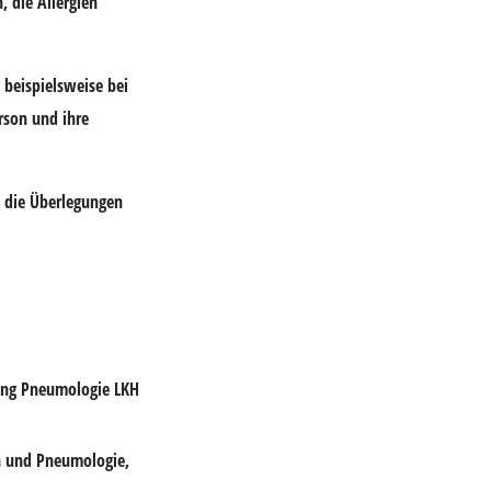
 die Allergien
 beispielsweise bei
rson und ihre
 die Überlegungen
lung Pneumologie LKH
in und Pneumologie,