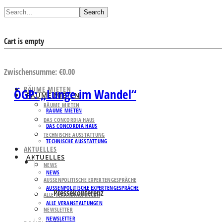
Search
Cart is empty
AUSWAHL ANSEHEN
Zwischensumme:
€
0.00
RÄUME MIETEN
ÖGP: „Lunge im Wandel“
RÄUME MIETEN
RÄUME MIETEN
RÄUME MIETEN
DAS CONCORDIA HAUS
DAS CONCORDIA HAUS
TECHNISCHE AUSSTATTUNG
TECHNISCHE AUSSTATTUNG
AKTUELLES
AKTUELLES
NEWS
NEWS
AUSSENPOLITISCHE EXPERTENGESPRÄCHE
AUSSENPOLITISCHE EXPERTENGESPRÄCHE
Pressekonferenz
ALLE VERANSTALTUNGEN
ALLE VERANSTALTUNGEN
NEWSLETTER
NEWSLETTER