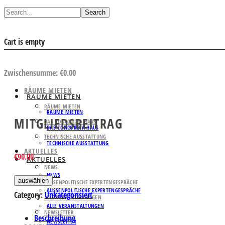
Search
Cart is empty
AUSWAHL ANSEHEN
Zwischensumme:
€
0.00
RÄUME MIETEN
RÄUME MIETEN
RÄUME MIETEN
RÄUME MIETEN
MITGLIEDSBEITRAG
DAS CONCORDIA HAUS
DAS CONCORDIA HAUS
TECHNISCHE AUSSTATTUNG
TECHNISCHE AUSSTATTUNG
AKTUELLES
€
90.00
AKTUELLES
NEWS
NEWS
auswählen
AUSSENPOLITISCHE EXPERTENGESPRÄCHE
AUSSENPOLITISCHE EXPERTENGESPRÄCHE
Category:
Unkategorisiert
ALLE VERANSTALTUNGEN
ALLE VERANSTALTUNGEN
NEWSLETTER
Beschreibung
NEWSLETTER