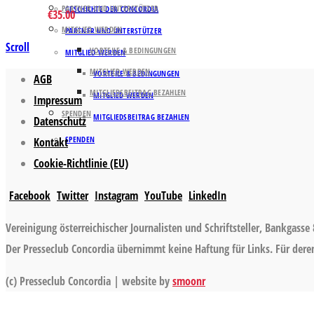
PARTNER UND UNTERSTÜTZER
GESCHICHTE DER CONCORDIA
€
35.00
MITGLIED WERDEN
PARTNER UND UNTERSTÜTZER
Scroll
VORTEILE & BEDINGUNGEN
MITGLIED WERDEN
MITGLIED WERDEN
VORTEILE & BEDINGUNGEN
AGB
MITGLIEDSBEITRAG BEZAHLEN
MITGLIED WERDEN
Impressum
SPENDEN
MITGLIEDSBEITRAG BEZAHLEN
Datenschutz
SPENDEN
Kontakt
Cookie-Richtlinie (EU)
Facebook
Twitter
Instagram
YouTube
LinkedIn
Vereinigung österreichischer Journalisten und Schriftsteller, Bankgasse 
Der Presseclub Concordia übernimmt keine Haftung für Links. Für deren 
(c) Presseclub Concordia | website by
smoonr