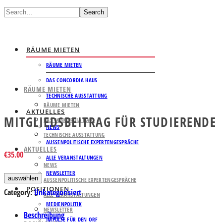
Search
RÄUME MIETEN
RÄUME MIETEN
DAS CONCORDIA HAUS
RÄUME MIETEN
TECHNISCHE AUSSTATTUNG
RÄUME MIETEN
AKTUELLES
MITGLIEDSBEITRAG FÜR STUDIERENDE
DAS CONCORDIA HAUS
NEWS
TECHNISCHE AUSSTATTUNG
AUSSENPOLITISCHE EXPERTENGESPRÄCHE
AKTUELLES
€
35.00
ALLE VERANSTALTUNGEN
NEWS
NEWSLETTER
auswählen
AUSSENPOLITISCHE EXPERTENGESPRÄCHE
POSITIONEN
Category:
Unkategorisiert
ALLE VERANSTALTUNGEN
MEDIENPOLITIK
NEWSLETTER
Beschreibung
IMPULSE FÜR DEN ORF