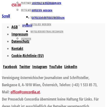
PARTNER UND UNTERSTÜTZER
VORTEILE & BEDINGUNGEN
€
50.00
MITGLIED WERDEN
MITGLIED WERDEN
Scroll
VORTEILE & BEDINGUNGEN
MITGLIEDSBEITRAG BEZAHLEN
MITGLIED WERDEN
SPENDEN
AGB
MITGLIEDSBEITRAG BEZAHLEN
Impressum
SPENDEN
Datenschutz
Kontakt
Cookie-Richtlinie (EU)
Facebook
Twitter
Instagram
YouTube
LinkedIn
Vereinigung österreichischer Journalisten und Schriftsteller,
Bankgasse 8, A-1010 Wien, Österreich, Telefon: (+43) 1 533 85 73,
Mail:
office@concordia.at
.
Der Presseclub Concordia übernimmt keine Haftung für Links. Für
deren Inhalt ist ausschließlich der Betreiber verantwortlich.