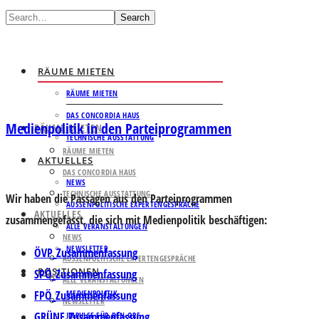
Search
RÄUME MIETEN
RÄUME MIETEN
DAS CONCORDIA HAUS
Medienpolitik in den Parteiprogrammen
RÄUME MIETEN
TECHNISCHE AUSSTATTUNG
RÄUME MIETEN
AKTUELLES
DAS CONCORDIA HAUS
NEWS
TECHNISCHE AUSSTATTUNG
Wir haben die Passagen aus den Parteiprogrammen
AUSSENPOLITISCHE EXPERTENGESPRÄCHE
AKTUELLES
zusammengefasst, die sich mit Medienpolitik beschäftigen:
ALLE VERANSTALTUNGEN
NEWS
NEWSLETTER
ÖVP_Zusammenfassung
AUSSENPOLITISCHE EXPERTENGESPRÄCHE
POSITIONEN
SPÖ_Zusammenfassung
ALLE VERANSTALTUNGEN
FPÖ_Zusammenfassung
MEDIENPOLITIK
NEWSLETTER
GRÜNE_Zusammenfassung
IMPULSE FÜR DEN ORF