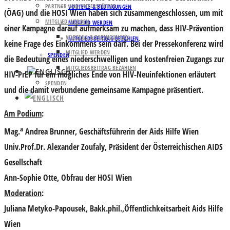
PARTNER UND UNTERSTÜTZER
VORTEILE & BEDINGUNGEN
(ÖAG) und die HOSI Wien haben sich zusammengeschlossen, um mit
MITGLIED WERDEN
MITGLIED WERDEN
einer Kampagne darauf aufmerksam zu machen, dass HIV-Prävention
VORTEILE & BEDINGUNGEN
MITGLIEDSBEITRAG BEZAHLEN
keine Frage des Einkommens sein darf. Bei der Pressekonferenz wird
MITGLIED WERDEN
SPENDEN
die Bedeutung eines niederschwelligen und kostenfreien Zugangs zur
MITGLIEDSBEITRAG BEZAHLEN
HIV-PrEP für ein mögliches Ende von HIV-Neuinfektionen erläutert
SPENDEN
und die damit verbundene gemeinsame Kampagne präsentiert.
Am Podium
:
a
Mag.
Andrea Brunner
, Geschäftsführerin der Aids Hilfe Wien
Univ.Prof.Dr. Alexander Zoufaly
, Präsident der Österreichischen AIDS
Gesellschaft
Ann-Sophie Otte
, Obfrau der HOSI Wien
Moderation
:
Juliana Metyko-Papousek
, Bakk.phil.,Öffentlichkeitsarbeit Aids Hilfe
Wien