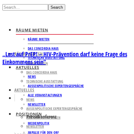
Search
RÄUME MIETEN
RÄUME MIETEN
DAS CONCORDIA HAUS
„Lust auf PrEP! – HIV-Prävention darf keine Frage des
RÄUME MIETEN
TECHNISCHE AUSSTATTUNG
Einkommens sein“
RÄUME MIETEN
AKTUELLES
DAS CONCORDIA HAUS
NEWS
TECHNISCHE AUSSTATTUNG
AUSSENPOLITISCHE EXPERTENGESPRÄCHE
AKTUELLES
ALLE VERANSTALTUNGEN
NEWS
NEWSLETTER
AUSSENPOLITISCHE EXPERTENGESPRÄCHE
POSITIONEN
Pressekonferenz
ALLE VERANSTALTUNGEN
MEDIENPOLITIK
NEWSLETTER
IMPULSE FÜR DEN ORF