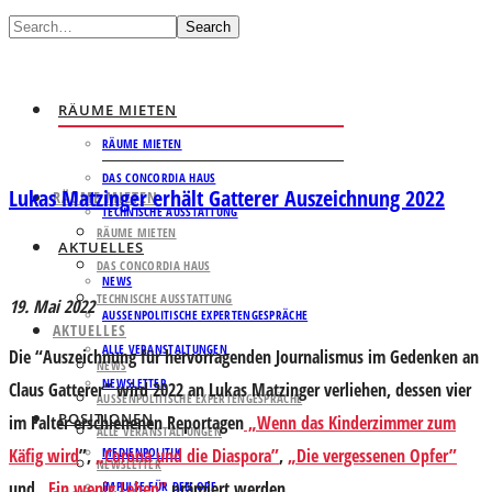
Search
RÄUME MIETEN
RÄUME MIETEN
DAS CONCORDIA HAUS
Lukas Matzinger erhält Gatterer Auszeichnung 2022
RÄUME MIETEN
TECHNISCHE AUSSTATTUNG
RÄUME MIETEN
AKTUELLES
DAS CONCORDIA HAUS
NEWS
TECHNISCHE AUSSTATTUNG
19. Mai 2022
AUSSENPOLITISCHE EXPERTENGESPRÄCHE
AKTUELLES
ALLE VERANSTALTUNGEN
Die “Auszeichnung für hervorragenden Journalismus im Gedenken an
NEWS
NEWSLETTER
Claus Gatterer” wird 2022 an Lukas Matzinger verliehen, dessen vier
AUSSENPOLITISCHE EXPERTENGESPRÄCHE
POSITIONEN
im Falter erschienenen Reportagen
„
Wenn das Kinderzimmer zum
ALLE VERANSTALTUNGEN
Käfig wird
”,
„Corona und die Diaspora”
MEDIENPOLITIK
,
„Die vergessenen Opfer”
NEWSLETTER
und
„Ein wenig Leben”
prämiert werden.
IMPULSE FÜR DEN ORF