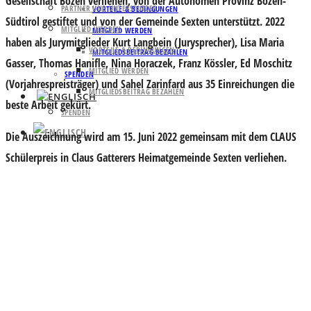
Gesellschaft Bozen verliehen, von der Autonomen Provinz Bozen-
PARTNER UND UNTERSTÜTZER
VORTEILE & BEDINGUNGEN
Südtirol gestiftet und von der Gemeinde Sexten unterstützt. 2022
MITGLIED WERDEN
MITGLIED WERDEN
haben als Jurymitglieder Kurt Langbein (Jurysprecher), Lisa Maria
VORTEILE & BEDINGUNGEN
MITGLIEDSBEITRAG BEZAHLEN
Gasser, Thomas Hanifle, Nina Horaczek, Franz Kössler, Ed Moschitz
MITGLIED WERDEN
SPENDEN
(Vorjahrespreisträger) und Sahel Zarinfard aus 35 Einreichungen die
MITGLIEDSBEITRAG BEZAHLEN
beste Arbeit gekürt.
SPENDEN
Die Auszeichnung wird am 15. Juni 2022 gemeinsam mit dem CLAUS
Schülerpreis in Claus Gatterers Heimatgemeinde Sexten verliehen.