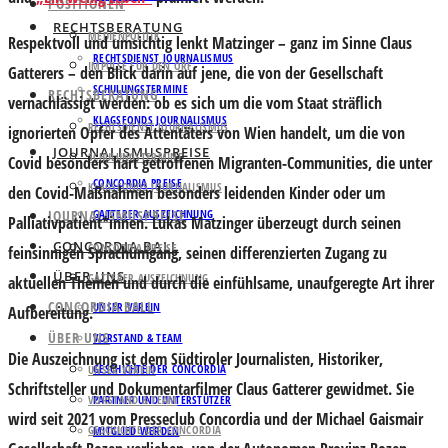
POSITIONEN
RECHTSBERATUNG
MEDIENPOLITIK
Respektvoll und umsichtig lenkt Matzinger – ganz im Sinne Claus
RECHTSDIENST JOURNALISMUS
IMPULSE FÜR DEN ORF
Gatterers – den Blick darin auf jene, die von der Gesellschaft
SCHULUNGSTERMINE
RECHTSBERATUNG
vernachlässigt werden: ob es sich um die vom Staat sträflich
KLAGSFONDS JOURNALISMUS
RECHTSDIENST JOURNALISMUS
ignorierten Opfer des Attentäters von Wien handelt, um die von
JOURNALISMUSPREISE
SCHULUNGSTERMINE
Covid besonders hart getroffenen Migranten-Communities, die unter
CONCORDIA PREISE
KLAGSFONDS JOURNALISMUS
den Covid-Maßnahmen besonders leidenden Kinder oder um
JOURNALISMUSPREISE
GATTERER AUSZEICHNUNG
Palliativpatient*innen. Lukas Matzinger überzeugt durch seinen
CONCORDIA BALL
CONCORDIA PREISE
feinsinnigen Sprachumgang, seinen differenzierten Zugang zu
ÜBER UNS
GATTERER AUSZEICHNUNG
aktuellen Themen und durch die einfühlsame, unaufgeregte Art ihrer
CONCORDIA BALL
UNSER VEREIN
Aufbereitung.
ÜBER UNS
VORSTAND & TEAM
Die Auszeichnung ist dem Südtiroler Journalisten, Historiker,
GESCHICHTE DER CONCORDIA
UNSER VEREIN
Schriftsteller und Dokumentarfilmer Claus Gatterer gewidmet. Sie
VORSTAND & TEAM
PARTNER UND UNTERSTÜTZER
wird seit 2021 vom Presseclub Concordia und der Michael Gaismair
GESCHICHTE DER CONCORDIA
MITGLIED WERDEN