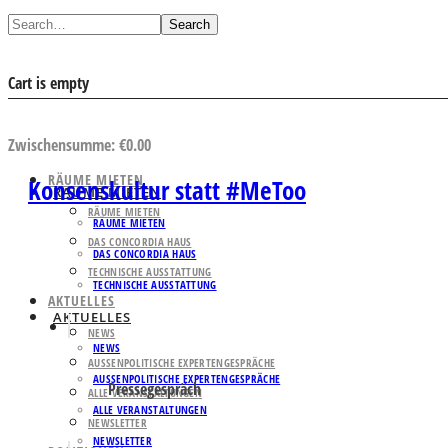
Search
Cart is empty
AUSWAHL ANSEHEN
Zwischensumme:
€
0.00
RÄUME MIETEN
Konsenskultur statt #MeToo
RÄUME MIETEN
RÄUME MIETEN
RÄUME MIETEN
DAS CONCORDIA HAUS
DAS CONCORDIA HAUS
TECHNISCHE AUSSTATTUNG
TECHNISCHE AUSSTATTUNG
AKTUELLES
AKTUELLES
NEWS
NEWS
AUSSENPOLITISCHE EXPERTENGESPRÄCHE
AUSSENPOLITISCHE EXPERTENGESPRÄCHE
Pressegespräch
ALLE VERANSTALTUNGEN
ALLE VERANSTALTUNGEN
NEWSLETTER
NEWSLETTER