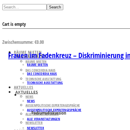
Search
Cart is empty
AUSWAHL ANSEHEN
Zwischensumme:
€
0.00
RÄUME MIETEN
Frauen im Fadenkreuz – Diskriminierung i
RÄUME MIETEN
RÄUME MIETEN
RÄUME MIETEN
DAS CONCORDIA HAUS
DAS CONCORDIA HAUS
TECHNISCHE AUSSTATTUNG
TECHNISCHE AUSSTATTUNG
AKTUELLES
AKTUELLES
NEWS
NEWS
AUSSENPOLITISCHE EXPERTENGESPRÄCHE
AUSSENPOLITISCHE EXPERTENGESPRÄCHE
Podiumsdiskussion
ALLE VERANSTALTUNGEN
ALLE VERANSTALTUNGEN
NEWSLETTER
NEWSLETTER