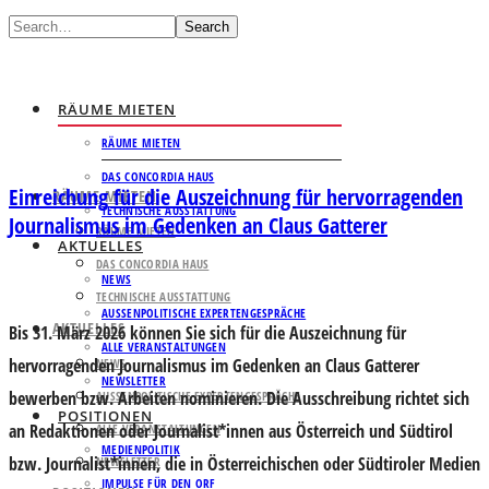
Search
RÄUME MIETEN
RÄUME MIETEN
DAS CONCORDIA HAUS
Einreichung für die Auszeichnung für hervorragenden
RÄUME MIETEN
TECHNISCHE AUSSTATTUNG
Journalismus im Gedenken an Claus Gatterer
RÄUME MIETEN
AKTUELLES
DAS CONCORDIA HAUS
NEWS
TECHNISCHE AUSSTATTUNG
AUSSENPOLITISCHE EXPERTENGESPRÄCHE
AKTUELLES
Bis 31. März 2026 können Sie sich für die Auszeichnung für
ALLE VERANSTALTUNGEN
hervorragenden Journalismus im Gedenken an Claus Gatterer
NEWS
NEWSLETTER
bewerben bzw. Arbeiten nominieren. Die Ausschreibung richtet sich
AUSSENPOLITISCHE EXPERTENGESPRÄCHE
POSITIONEN
an Redaktionen oder Journalist*innen aus Österreich und Südtirol
ALLE VERANSTALTUNGEN
MEDIENPOLITIK
bzw. Journalist*innen, die in Österreichischen oder Südtiroler Medien
NEWSLETTER
IMPULSE FÜR DEN ORF