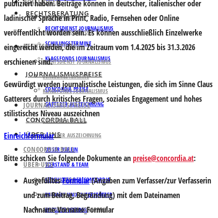
POSITIONEN
publiziert haben. Beiträge können in deutscher, italienischer oder
RECHTSBERATUNG
ladinischer Sprache in Print, Radio, Fernsehen oder Online
MEDIENPOLITIK
RECHTSDIENST JOURNALISMUS
veröffentlicht worden sein. Es können ausschließlich Einzelwerke
IMPULSE FÜR DEN ORF
SCHULUNGSTERMINE
RECHTSBERATUNG
eingereicht werden, die im Zeitraum vom 1.4.2025 bis 31.3.2026
KLAGSFONDS JOURNALISMUS
erschienen sind.
RECHTSDIENST JOURNALISMUS
JOURNALISMUSPREISE
SCHULUNGSTERMINE
Gewürdigt werden journalistische Leistungen, die sich im Sinne Claus
CONCORDIA PREISE
KLAGSFONDS JOURNALISMUS
Gatterers durch kritisches Fragen, soziales Engagement und hohes
JOURNALISMUSPREISE
GATTERER AUSZEICHNUNG
stilistisches Niveau auszeichnen
CONCORDIA BALL
CONCORDIA PREISE
ÜBER UNS
Einreichformular
GATTERER AUSZEICHNUNG
CONCORDIA BALL
UNSER VEREIN
Bitte schicken Sie folgende Dokumente an
preise@concordia.at
:
ÜBER UNS
VORSTAND & TEAM
Ausgefülltes
Formular
(Angaben zum Verfasser/zur Verfasserin
GESCHICHTE DER CONCORDIA
UNSER VEREIN
und zum Beitrag, Begründung) mit dem Dateinamen
VORSTAND & TEAM
PARTNER UND UNTERSTÜTZER
Nachname_Vorname_Formular
GESCHICHTE DER CONCORDIA
MITGLIED WERDEN