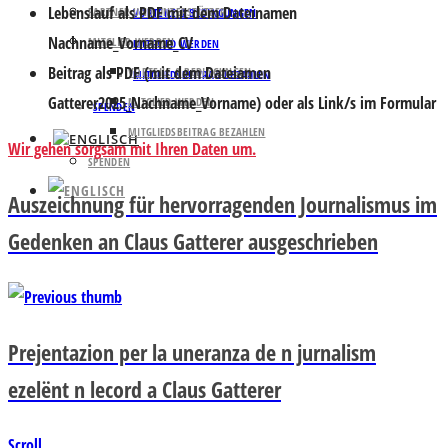
Lebenslauf
als PDF mit dem Dateinamen
PARTNER UND UNTERSTÜTZER
VORTEILE & BEDINGUNGEN
Nachname_Vorname_CV
MITGLIED WERDEN
MITGLIED WERDEN
Beitrag
als PDF (mit dem Dateiamen
VORTEILE & BEDINGUNGEN
MITGLIEDSBEITRAG BEZAHLEN
Gatterer2025_Nachname_Vorname) oder als Link/s im Formular
MITGLIED WERDEN
SPENDEN
MITGLIEDSBEITRAG BEZAHLEN
Wir gehen sorgsam mit Ihren Daten um.
SPENDEN
Auszeichnung für hervorragenden Journalismus im
Gedenken an Claus Gatterer ausgeschrieben
Prejentazion per la uneranza de n jurnalism
ezelënt n lecord a Claus Gatterer
Scroll