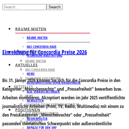
Search
RÄUME MIETEN
RÄUME MIETEN
DAS CONCORDIA HAUS
Einreichung für Concordia Preise 2026
RÄUME MIETEN
TECHNISCHE AUSSTATTUNG
RÄUME MIETEN
AKTUELLES
DAS CONCORDIA HAUS
NEWS
TECHNISCHE AUSSTATTUNG
Bis 31. Jänner 2026 können Sie sich für die Concordia Preise in den
AUSSENPOLITISCHE EXPERTENGESPRÄCHE
AKTUELLES
Kategorien „Menschenrechte“ und „Pressefreiheit“ bewerben bzw.
ALLE VERANSTALTUNGEN
NEWS
Arbeiten nominieren. Akzeptiert werden im Jahr 2025 veröffentlichte
NEWSLETTER
AUSSENPOLITISCHE EXPERTENGESPRÄCHE
journalistische Arbeiten (Print, TV, Radio, Multimedia) mit einem zu
POSITIONEN
ALLE VERANSTALTUNGEN
den Preiskategorien „Menschenrechte“ oder „Pressefreiheit“
MEDIENPOLITIK
NEWSLETTER
passenden thematischen Schwerpunkt oder außerordentliche
IMPULSE FÜR DEN ORF