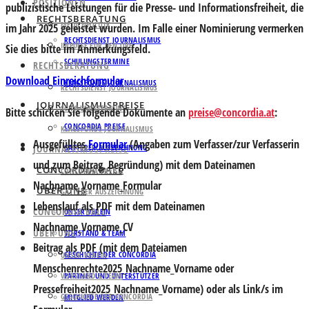
POSITIONEN
publizistische Leistungen für die Presse- und Informationsfreiheit, die
RECHTSBERATUNG
MEDIENPOLITIK
im Jahr 2025 geleistet wurden. Im Falle einer Nominierung vermerken
RECHTSDIENST JOURNALISMUS
IMPULSE FÜR DEN ORF
Sie dies bitte im Anmerkungsfeld.
SCHULUNGSTERMINE
RECHTSBERATUNG
Download Einreichformular
KLAGSFONDS JOURNALISMUS
RECHTSDIENST JOURNALISMUS
JOURNALISMUSPREISE
SCHULUNGSTERMINE
Bitte schicken Sie folgende Dokumente an
preise@concordia.at
:
CONCORDIA PREISE
KLAGSFONDS JOURNALISMUS
Ausgefülltes
Formular
(Angaben zum Verfasser/zur Verfasserin
JOURNALISMUSPREISE
GATTERER AUSZEICHNUNG
und zum Beitrag, Begründung) mit dem Dateinamen
CONCORDIA BALL
CONCORDIA PREISE
Nachname_Vorname_Formular
ÜBER UNS
GATTERER AUSZEICHNUNG
Lebenslauf
als PDF mit dem Dateinamen
CONCORDIA BALL
UNSER VEREIN
Nachname_Vorname_CV
ÜBER UNS
VORSTAND & TEAM
Beitrag
als PDF (mit dem Dateiamen
GESCHICHTE DER CONCORDIA
UNSER VEREIN
Menschenrechte2025_Nachname_Vorname oder
VORSTAND & TEAM
PARTNER UND UNTERSTÜTZER
Pressefreiheit2025_Nachname_Vorname) oder als Link/s im
GESCHICHTE DER CONCORDIA
MITGLIED WERDEN