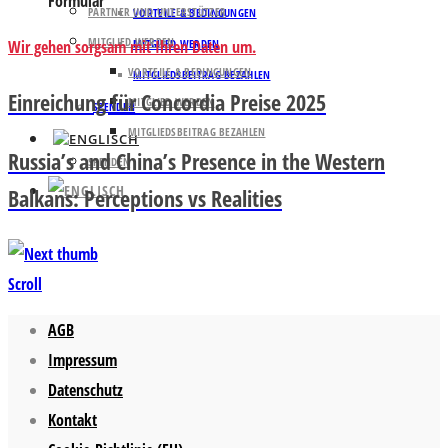
Formular
PARTNER UND UNTERSTÜTZER
VORTEILE & BEDINGUNGEN
MITGLIED WERDEN
Wir gehen sorgsam mit Ihren Daten um.
MITGLIED WERDEN
VORTEILE & BEDINGUNGEN
MITGLIEDSBEITRAG BEZAHLEN
Einreichung für Concordia Preise 2025
MITGLIED WERDEN
SPENDEN
MITGLIEDSBEITRAG BEZAHLEN
Russia’s and China’s Presence in the Western
SPENDEN
Balkans: Perceptions vs Realities
Scroll
AGB
Impressum
Datenschutz
Kontakt