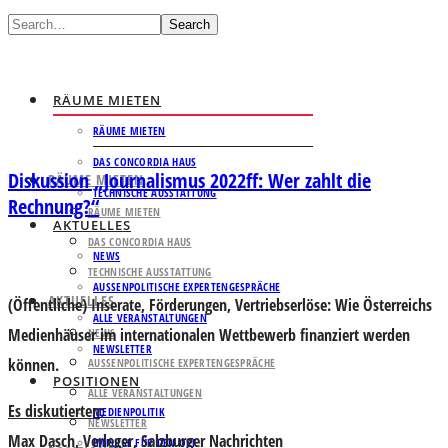
Search
RÄUME MIETEN
RÄUME MIETEN
DAS CONCORDIA HAUS
Diskussion „Journalismus 2022ff: Wer zahlt die
RÄUME MIETEN
TECHNISCHE AUSSTATTUNG
Rechnung?“
RÄUME MIETEN
AKTUELLES
DAS CONCORDIA HAUS
NEWS
TECHNISCHE AUSSTATTUNG
AUSSENPOLITISCHE EXPERTENGESPRÄCHE
AKTUELLES
(Öffentliche) Inserate, Förderungen, Vertriebserlöse: Wie Österreichs
ALLE VERANSTALTUNGEN
Medienhäuser im internationalen Wettbewerb finanziert werden
NEWS
NEWSLETTER
können.
AUSSENPOLITISCHE EXPERTENGESPRÄCHE
POSITIONEN
ALLE VERANSTALTUNGEN
Es diskutierten
:
MEDIENPOLITIK
NEWSLETTER
Max Dasch
, Verleger, Salzburger Nachrichten
IMPULSE FÜR DEN ORF