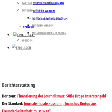
PARTNER UND UNTERSTÜTZER
VORTEILE & BEDINGUNGEN
MITGLIED WERDEN
MITGLIED WERDEN
VORTEILE & BEDINGUNGEN
MITGLIEDSBEITRAG BEZAHLEN
MITGLIED WERDEN
SPENDEN
MITGLIEDSBEITRAG BEZAHLEN
SPENDEN
Berichterstattung
Horizont
:
Finanzierung des Journalismus: Süße Droge Inseratengeld
Der Standard
:
Journalismusdiskussion: „Toxisches Biotop aus
Freunderlwirtschaft muss weg“