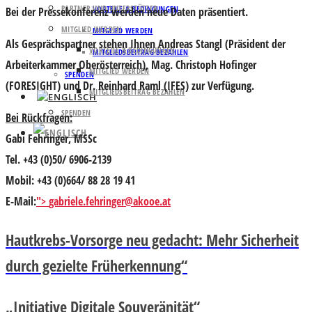
PARTNER UND UNTERSTÜTZER
VORTEILE & BEDINGUNGEN
Bei der Pressekonferenz werden neue Daten präsentiert.
MITGLIED WERDEN
MITGLIED WERDEN
Als Gesprächspartner stehen Ihnen
Andreas Stangl
(Präsident der
VORTEILE & BEDINGUNGEN
MITGLIEDSBEITRAG BEZAHLEN
Arbeiterkammer Oberösterreich), Mag.
Christoph Hofinger
MITGLIED WERDEN
SPENDEN
(FORESIGHT) und Dr.
Reinhard Raml
(IFES) zur Verfügung.
MITGLIEDSBEITRAG BEZAHLEN
SPENDEN
Bei Rückfragen:
Gabi Fehringer, MSSc
Tel. +43 (0)50/ 6906-2139
Mobil: +43 (0)664/ 88 28 19 41
E-Mail:
">
gabriele.fehringer@akooe.at
Hautkrebs-Vorsorge neu gedacht: Mehr Sicherheit
durch gezielte Früherkennung“
„Initiative Digitale Souveränität“