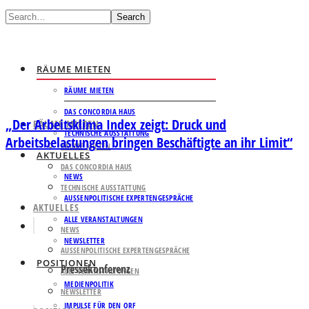
Search
RÄUME MIETEN
RÄUME MIETEN
DAS CONCORDIA HAUS
„Der Arbeitsklima Index zeigt: Druck und
RÄUME MIETEN
TECHNISCHE AUSSTATTUNG
Arbeitsbelastungen bringen Beschäftigte an ihr Limit“
RÄUME MIETEN
AKTUELLES
DAS CONCORDIA HAUS
NEWS
TECHNISCHE AUSSTATTUNG
AUSSENPOLITISCHE EXPERTENGESPRÄCHE
AKTUELLES
ALLE VERANSTALTUNGEN
NEWS
NEWSLETTER
AUSSENPOLITISCHE EXPERTENGESPRÄCHE
POSITIONEN
Pressekonferenz
ALLE VERANSTALTUNGEN
MEDIENPOLITIK
NEWSLETTER
IMPULSE FÜR DEN ORF