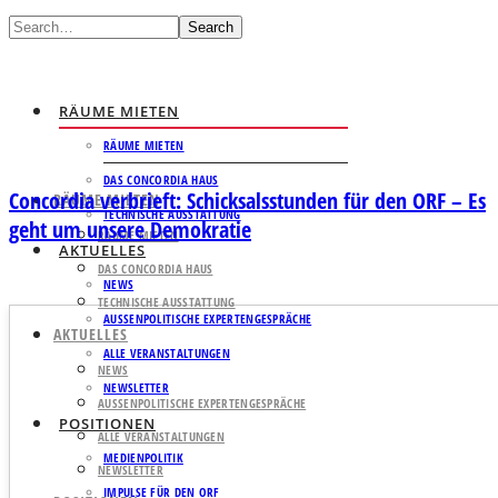
Search
RÄUME MIETEN
RÄUME MIETEN
DAS CONCORDIA HAUS
Concordia verbrieft: Schicksalsstunden für den ORF – Es
RÄUME MIETEN
TECHNISCHE AUSSTATTUNG
geht um unsere Demokratie
RÄUME MIETEN
AKTUELLES
DAS CONCORDIA HAUS
NEWS
TECHNISCHE AUSSTATTUNG
AUSSENPOLITISCHE EXPERTENGESPRÄCHE
AKTUELLES
ALLE VERANSTALTUNGEN
NEWS
NEWSLETTER
AUSSENPOLITISCHE EXPERTENGESPRÄCHE
POSITIONEN
ALLE VERANSTALTUNGEN
MEDIENPOLITIK
NEWSLETTER
IMPULSE FÜR DEN ORF