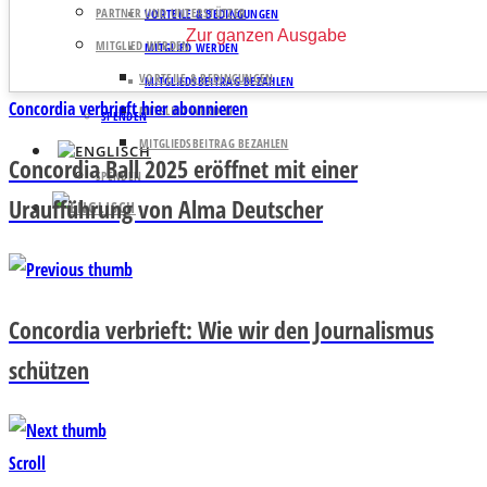
PARTNER UND UNTERSTÜTZER
VORTEILE & BEDINGUNGEN
Zur ganzen Ausgabe
MITGLIED WERDEN
MITGLIED WERDEN
VORTEILE & BEDINGUNGEN
MITGLIEDSBEITRAG BEZAHLEN
Concordia verbrieft hier abonnieren
MITGLIED WERDEN
SPENDEN
MITGLIEDSBEITRAG BEZAHLEN
Concordia Ball 2025 eröffnet mit einer
SPENDEN
Uraufführung von Alma Deutscher
Concordia verbrieft: Wie wir den Journalismus
schützen
Scroll