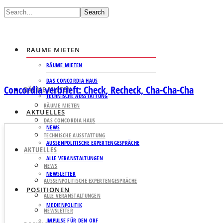
Search
RÄUME MIETEN
RÄUME MIETEN
DAS CONCORDIA HAUS
Concordia verbrieft: Check, Recheck, Cha-Cha-Cha
RÄUME MIETEN
TECHNISCHE AUSSTATTUNG
RÄUME MIETEN
AKTUELLES
DAS CONCORDIA HAUS
NEWS
TECHNISCHE AUSSTATTUNG
AUSSENPOLITISCHE EXPERTENGESPRÄCHE
AKTUELLES
ALLE VERANSTALTUNGEN
NEWS
NEWSLETTER
AUSSENPOLITISCHE EXPERTENGESPRÄCHE
POSITIONEN
ALLE VERANSTALTUNGEN
MEDIENPOLITIK
NEWSLETTER
IMPULSE FÜR DEN ORF