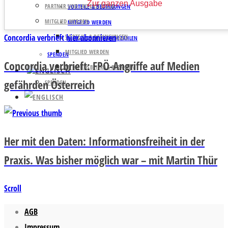
Zur ganzen Ausgabe
PARTNER UND UNTERSTÜTZER
VORTEILE & BEDINGUNGEN
MITGLIED WERDEN
MITGLIED WERDEN
Concordia verbrieft hier abonnieren
VORTEILE & BEDINGUNGEN
MITGLIEDSBEITRAG BEZAHLEN
MITGLIED WERDEN
SPENDEN
Concordia verbrieft: FPÖ-Angriffe auf Medien
MITGLIEDSBEITRAG BEZAHLEN
gefährden Österreich
SPENDEN
Her mit den Daten: Informationsfreiheit in der
Praxis. Was bisher möglich war – mit Martin Thür
Scroll
AGB
Impressum