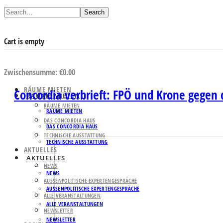
Search
Cart is empty
AUSWAHL ANSEHEN
Zwischensumme:
€
0.00
RÄUME MIETEN
Concordia verbrieft: FPÖ und Krone gegen di
RÄUME MIETEN
RÄUME MIETEN
RÄUME MIETEN
DAS CONCORDIA HAUS
DAS CONCORDIA HAUS
TECHNISCHE AUSSTATTUNG
TECHNISCHE AUSSTATTUNG
AKTUELLES
AKTUELLES
NEWS
NEWS
AUSSENPOLITISCHE EXPERTENGESPRÄCHE
AUSSENPOLITISCHE EXPERTENGESPRÄCHE
ALLE VERANSTALTUNGEN
ALLE VERANSTALTUNGEN
NEWSLETTER
NEWSLETTER