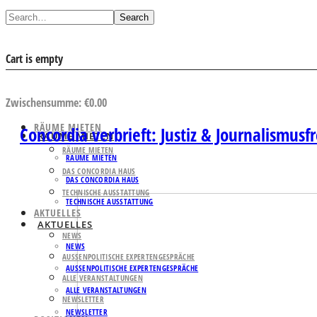
Search
Cart is empty
AUSWAHL ANSEHEN
Zwischensumme:
€
0.00
RÄUME MIETEN
Concordia verbrieft: Justiz & Journalismusfr
RÄUME MIETEN
RÄUME MIETEN
RÄUME MIETEN
DAS CONCORDIA HAUS
DAS CONCORDIA HAUS
TECHNISCHE AUSSTATTUNG
TECHNISCHE AUSSTATTUNG
AKTUELLES
AKTUELLES
NEWS
NEWS
AUSSENPOLITISCHE EXPERTENGESPRÄCHE
AUSSENPOLITISCHE EXPERTENGESPRÄCHE
ALLE VERANSTALTUNGEN
ALLE VERANSTALTUNGEN
NEWSLETTER
NEWSLETTER