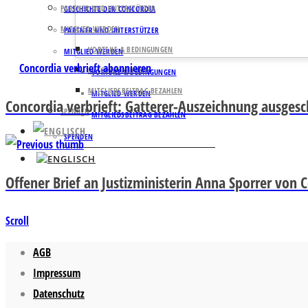
PARTNER UND UNTERSTÜTZER
GESCHICHTE DER CONCORDIA
MITGLIED WERDEN
PARTNER UND UNTERSTÜTZER
VORTEILE & BEDINGUNGEN
MITGLIED WERDEN
Concordia verbrieft abonnieren
MITGLIED WERDEN
VORTEILE & BEDINGUNGEN
MITGLIEDSBEITRAG BEZAHLEN
MITGLIED WERDEN
Concordia verbrieft: Gatterer-Auszeichnung ausges
SPENDEN
MITGLIEDSBEITRAG BEZAHLEN
SPENDEN
Offener Brief an Justizministerin Anna Sporrer von
Scroll
AGB
Impressum
Datenschutz