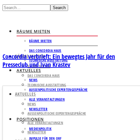
Search
RÄUME MIETEN
RÄUME MIETEN
DAS CONCORDIA HAUS
Concordia verbrieft: Ein bewegtes Jahr für den
RÄUME MIETEN
TECHNISCHE AUSSTATTUNG
Presseclub und Ivan Krastev
RÄUME MIETEN
AKTUELLES
DAS CONCORDIA HAUS
NEWS
TECHNISCHE AUSSTATTUNG
AUSSENPOLITISCHE EXPERTENGESPRÄCHE
AKTUELLES
ALLE VERANSTALTUNGEN
NEWS
NEWSLETTER
AUSSENPOLITISCHE EXPERTENGESPRÄCHE
POSITIONEN
ALLE VERANSTALTUNGEN
MEDIENPOLITIK
NEWSLETTER
IMPULSE FÜR DEN ORF