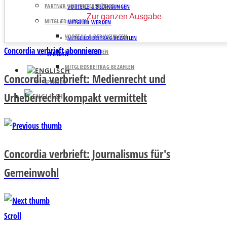
PARTNER UND UNTERSTÜTZER
VORTEILE & BEDINGUNGEN
Zur ganzen Ausgabe
MITGLIED WERDEN
MITGLIED WERDEN
VORTEILE & BEDINGUNGEN
MITGLIEDSBEITRAG BEZAHLEN
Concordia verbrieft abonnieren
MITGLIED WERDEN
SPENDEN
MITGLIEDSBEITRAG BEZAHLEN
Concordia verbrieft: Medienrecht und
SPENDEN
Urheberrecht kompakt vermittelt
Concordia verbrieft: Journalismus für's
Gemeinwohl
Scroll