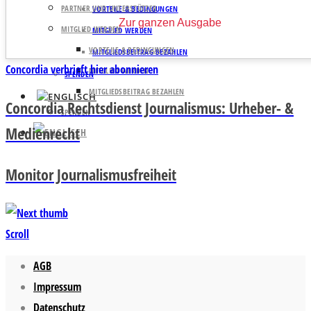
PARTNER UND UNTERSTÜTZER
VORTEILE & BEDINGUNGEN
Zur ganzen Ausgabe
MITGLIED WERDEN
MITGLIED WERDEN
VORTEILE & BEDINGUNGEN
MITGLIEDSBEITRAG BEZAHLEN
Concordia verbrieft hier abonnieren
MITGLIED WERDEN
SPENDEN
MITGLIEDSBEITRAG BEZAHLEN
Concordia Rechtsdienst Journalismus: Urheber- &
SPENDEN
Medienrecht
Monitor Journalismusfreiheit
Scroll
AGB
Impressum
Datenschutz