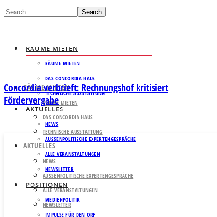
Search
RÄUME MIETEN
RÄUME MIETEN
DAS CONCORDIA HAUS
Concordia verbrieft: Rechnungshof kritisiert
RÄUME MIETEN
TECHNISCHE AUSSTATTUNG
Fördervergabe
RÄUME MIETEN
AKTUELLES
DAS CONCORDIA HAUS
NEWS
TECHNISCHE AUSSTATTUNG
AUSSENPOLITISCHE EXPERTENGESPRÄCHE
AKTUELLES
ALLE VERANSTALTUNGEN
NEWS
NEWSLETTER
AUSSENPOLITISCHE EXPERTENGESPRÄCHE
POSITIONEN
ALLE VERANSTALTUNGEN
MEDIENPOLITIK
NEWSLETTER
IMPULSE FÜR DEN ORF