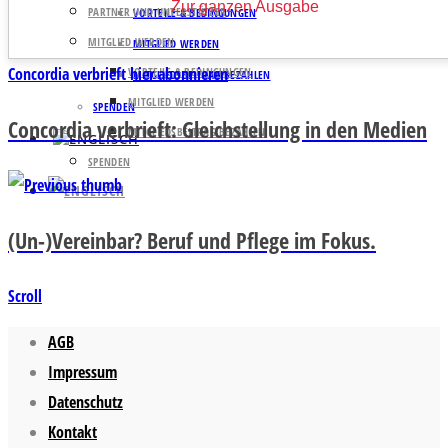
Zur ganzen Ausgabe
PARTNER UND UNTERSTÜTZER
VORTEILE & BEDINGUNGEN
MITGLIED WERDEN
MITGLIED WERDEN
Concordia verbrieft hier abonnieren
VORTEILE & BEDINGUNGEN
MITGLIEDSBEITRAG BEZAHLEN
MITGLIED WERDEN
SPENDEN
Concordia verbrieft: Gleichstellung in den Medien
MITGLIEDSBEITRAG BEZAHLEN
SPENDEN
(Un-)Vereinbar? Beruf und Pflege im Fokus.
Scroll
AGB
Impressum
Datenschutz
Kontakt