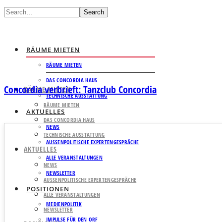
Search
RÄUME MIETEN
RÄUME MIETEN
DAS CONCORDIA HAUS
Concordia verbrieft: Tanzclub Concordia
RÄUME MIETEN
TECHNISCHE AUSSTATTUNG
RÄUME MIETEN
AKTUELLES
DAS CONCORDIA HAUS
NEWS
TECHNISCHE AUSSTATTUNG
AUSSENPOLITISCHE EXPERTENGESPRÄCHE
AKTUELLES
ALLE VERANSTALTUNGEN
NEWS
NEWSLETTER
AUSSENPOLITISCHE EXPERTENGESPRÄCHE
POSITIONEN
ALLE VERANSTALTUNGEN
MEDIENPOLITIK
NEWSLETTER
IMPULSE FÜR DEN ORF