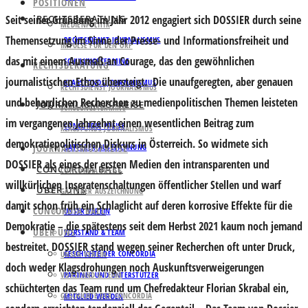
POSITIONEN
Seit seiner Gründung im Jahr 2012 engagiert sich
RECHTSBERATUNG
DOSSIER
durch seine
MEDIENPOLITIK
Themensetzung im Sinne der Presse- und Informationsfreiheit und
RECHTSDIENST JOURNALISMUS
IMPULSE FÜR DEN ORF
das mit einem Ausmaß an Courage, das den gewöhnlichen
SCHULUNGSTERMINE
RECHTSBERATUNG
journalistischen Ethos übersteigt. Die unaufgeregten, aber genauen
KLAGSFONDS JOURNALISMUS
RECHTSDIENST JOURNALISMUS
und beharrlichen Recherchen zu medienpolitischen Themen leisteten
JOURNALISMUSPREISE
SCHULUNGSTERMINE
im vergangenen Jahrzehnt einen wesentlichen Beitrag zum
CONCORDIA PREISE
KLAGSFONDS JOURNALISMUS
demokratiepolitischen Diskurs in Österreich. So widmete sich
JOURNALISMUSPREISE
GATTERER AUSZEICHNUNG
DOSSIER als eines der ersten Medien den intransparenten und
CONCORDIA BALL
CONCORDIA PREISE
willkürlichen Inseratenschaltungen öffentlicher Stellen und warf
ÜBER UNS
GATTERER AUSZEICHNUNG
damit schon früh ein Schlaglicht auf deren korrosive Effekte für die
CONCORDIA BALL
UNSER VEREIN
Demokratie – die spätestens seit dem Herbst 2021 kaum noch jemand
ÜBER UNS
VORSTAND & TEAM
bestreitet. DOSSIER stand wegen seiner Recherchen oft unter Druck,
GESCHICHTE DER CONCORDIA
UNSER VEREIN
doch weder Klagsdrohungen noch Auskunftsverweigerungen
VORSTAND & TEAM
PARTNER UND UNTERSTÜTZER
schüchterten das Team rund um Chefredakteur
Florian Skrabal
ein,
GESCHICHTE DER CONCORDIA
MITGLIED WERDEN