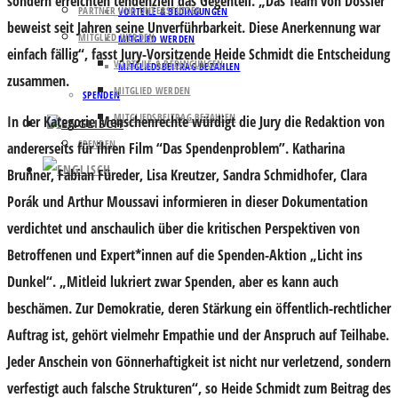
sondern erreichten tendenziell das Gegenteil. „Das Team von Dossier
PARTNER UND UNTERSTÜTZER
VORTEILE & BEDINGUNGEN
beweist seit Jahren seine Unverführbarkeit. Diese Anerkennung war
MITGLIED WERDEN
MITGLIED WERDEN
einfach fällig“, fasst Jury-Vorsitzende
Heide Schmidt
die Entscheidung
VORTEILE & BEDINGUNGEN
MITGLIEDSBEITRAG BEZAHLEN
zusammen.
MITGLIED WERDEN
SPENDEN
MITGLIEDSBEITRAG BEZAHLEN
In der Kategorie Menschenrechte würdigt die Jury die Redaktion von
SPENDEN
andererseits
für ihren Film “Das Spendenproblem”.
Katharina
Brunner
,
Fabian Füreder
,
Lisa Kreutzer
,
Sandra Schmidhofer
,
Clara
Porák
und
Arthur Moussavi
informieren in dieser Dokumentation
verdichtet und anschaulich über die kritischen Perspektiven von
Betroffenen und Expert*innen auf die Spenden-Aktion „Licht ins
Dunkel“. „Mitleid lukriert zwar Spenden, aber es kann auch
beschämen. Zur Demokratie, deren Stärkung ein öffentlich-rechtlicher
Auftrag ist, gehört vielmehr Empathie und der Anspruch auf Teilhabe.
Jeder Anschein von Gönnerhaftigkeit ist nicht nur verletzend, sondern
verfestigt auch falsche Strukturen“, so Heide Schmidt zum Beitrag des