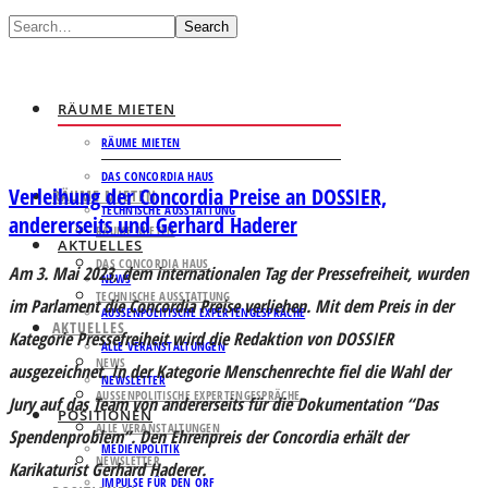
Search
RÄUME MIETEN
RÄUME MIETEN
DAS CONCORDIA HAUS
Verleihung der Concordia Preise an DOSSIER,
RÄUME MIETEN
TECHNISCHE AUSSTATTUNG
andererseits und Gerhard Haderer
RÄUME MIETEN
AKTUELLES
DAS CONCORDIA HAUS
Am 3. Mai 2023, dem internationalen Tag der Pressefreiheit, wurden
NEWS
TECHNISCHE AUSSTATTUNG
im Parlament die Concordia Preise verliehen. Mit dem Preis in der
AUSSENPOLITISCHE EXPERTENGESPRÄCHE
AKTUELLES
Kategorie Pressefreiheit wird die Redaktion von DOSSIER
ALLE VERANSTALTUNGEN
NEWS
ausgezeichnet. In der Kategorie Menschenrechte fiel die Wahl der
NEWSLETTER
AUSSENPOLITISCHE EXPERTENGESPRÄCHE
Jury auf das Team von andererseits für die Dokumentation “Das
POSITIONEN
ALLE VERANSTALTUNGEN
Spendenproblem”. Den Ehrenpreis der Concordia erhält der
MEDIENPOLITIK
NEWSLETTER
Karikaturist Gerhard Haderer.
IMPULSE FÜR DEN ORF